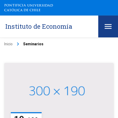
Instituto de Economía
keyboard_arrow_right
Inicio
Seminarios