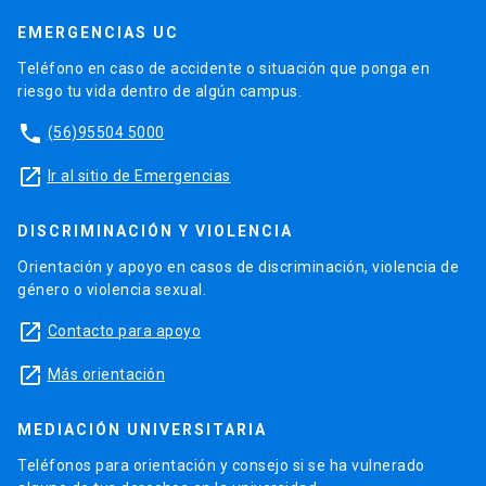
EMERGENCIAS UC
Teléfono en caso de accidente o situación que ponga en
riesgo tu vida dentro de algún campus.
phone
(56)95504 5000
launch
Ir al sitio de Emergencias
DISCRIMINACIÓN Y VIOLENCIA
Orientación y apoyo en casos de discriminación, violencia de
género o violencia sexual.
launch
Contacto para apoyo
launch
Más orientación
MEDIACIÓN UNIVERSITARIA
Teléfonos para orientación y consejo si se ha vulnerado