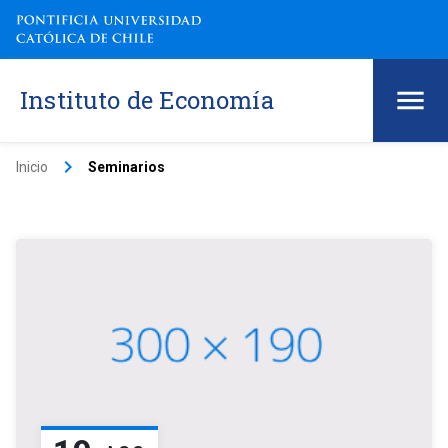
Instituto de Economía
keyboard_arrow_right
Inicio
Seminarios