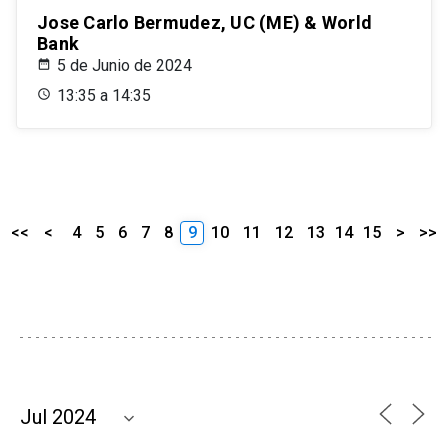
Jose Carlo Bermudez, UC (ME) & World
Bank
5 de Junio de 2024
13:35 a 14:35
<<
<
4
5
6
7
8
9
10
11
12
13
14
15
>
>>