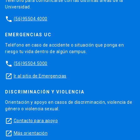
Teléfono para comunicarse con las distintas áreas de la
Universidad.
phone
(56)95504 4000
EMERGENCIAS UC
Teléfono en caso de accidente o situación que ponga en
riesgo tu vida dentro de algún campus.
phone
(56)95504 5000
launch
Ir al sitio de Emergencias
DISCRIMINACIÓN Y VIOLENCIA
Orientación y apoyo en casos de discriminación, violencia de
género o violencia sexual.
launch
Contacto para apoyo
launch
Más orientación