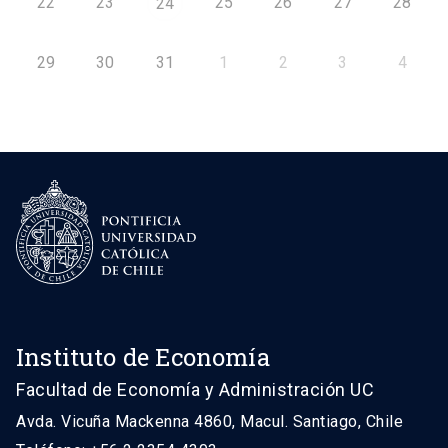
22
23
25
26
27
28
24
29
30
31
1
2
3
4
Instituto de Economía
Facultad de Economía y Administración UC
Avda. Vicuña Mackenna 4860, Macul. Santiago, Chile