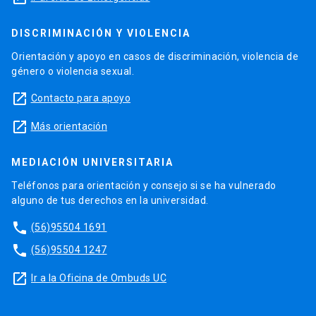
DISCRIMINACIÓN Y VIOLENCIA
Orientación y apoyo en casos de discriminación, violencia de
género o violencia sexual.
launch
Contacto para apoyo
launch
Más orientación
MEDIACIÓN UNIVERSITARIA
Teléfonos para orientación y consejo si se ha vulnerado
alguno de tus derechos en la universidad.
phone
(56)95504 1691
phone
(56)95504 1247
launch
Ir a la Oficina de Ombuds UC