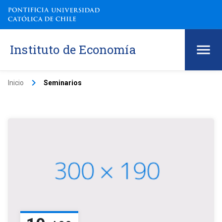
Instituto de Economía
keyboard_arrow_right
Inicio
Seminarios