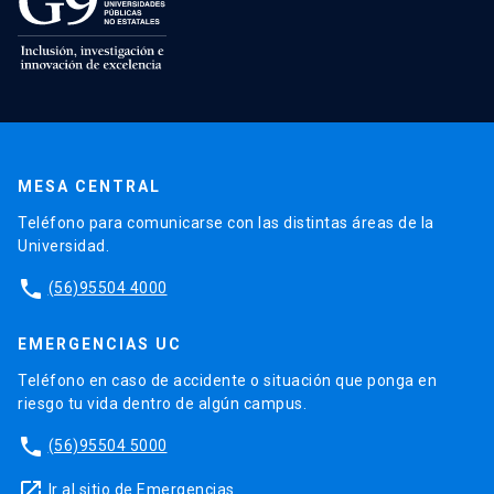
MESA CENTRAL
Teléfono para comunicarse con las distintas áreas de la
Universidad.
phone
(56)95504 4000
EMERGENCIAS UC
Teléfono en caso de accidente o situación que ponga en
riesgo tu vida dentro de algún campus.
phone
(56)95504 5000
launch
Ir al sitio de Emergencias