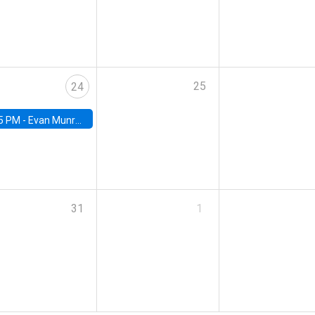
25
24
5 PM -
Evan Munro, Neyman Visiting Assistant Professor in the Department of Statistics at UC Berkeley
31
1