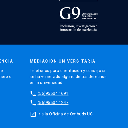
ENCIA
MEDIACIÓN UNIVERSITARIA
de
Teléfonos para orientación y consejo si
énero o
se ha vulnerado alguno de tus derechos
en la universidad.
phone
(56)95504 1691
phone
(56)95504 1247
launch
Ir a la Oficina de Ombuds UC