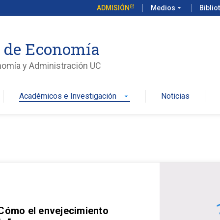
ADMISIÓN
Medios
arrow_drop_down
Biblio
o de Economía
nomía y Administración UC
Académicos e Investigación
Noticias
arrow_drop_down
 Cómo el envejecimiento