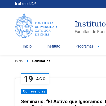
Ir al sitio UC
Institut
Facultad de Eco
Inicio
Instituto
Programas
arrow_drop_down
keyboard_arrow_right
Inicio
Seminarios
19
AGO
Conferencias
Seminario: “El Activo que Ignoramos: