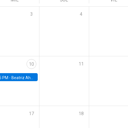
3
4
11
10
5 PM -
Beatriz Ahumada, PhD candidate, Universidad de Pittsburgh
17
18