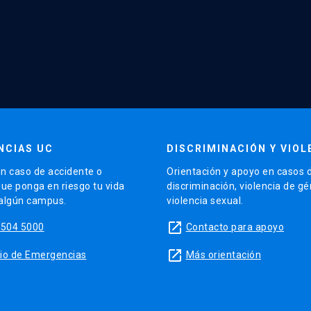
NCIAS UC
DISCRIMINACIÓN Y VIOL
n caso de accidente o
Orientación y apoyo en casos 
que ponga en riesgo tu vida
discriminación, violencia de g
 algún campus.
violencia sexual.
launch
5504 5000
Contacto para apoyo
launch
sitio de Emergencias
Más orientación