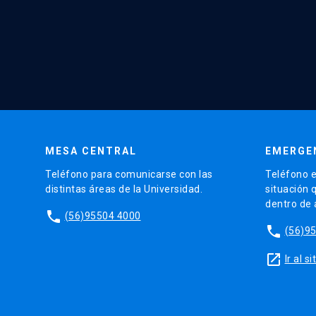
MESA CENTRAL
EMERGE
Teléfono para comunicarse con las
Teléfono e
distintas áreas de la Universidad.
situación 
dentro de
phone
(56)95504 4000
phone
(56)9
launch
Ir al 