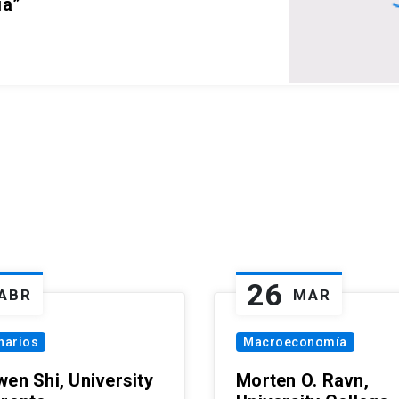
ia”
26
ABR
MAR
narios
Macroeconomía
wen Shi, University
Morten O. Ravn,