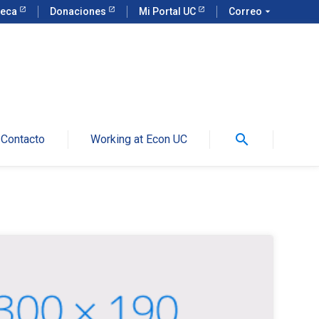
teca
Donaciones
Mi Portal UC
Correo
arrow_drop_down
search
Contacto
Working at Econ UC