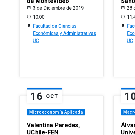
de Montevideo
Sant
3 de Diciembre de 2019
28 
10:00
11:
Facultad de Ciencias
Fac
Económicas y Administrativas
Eco
UC
UC
16
1
OCT
Microeconomía Aplicada
Macr
Valentina Paredes,
Álva
UChile-FEN
Univ