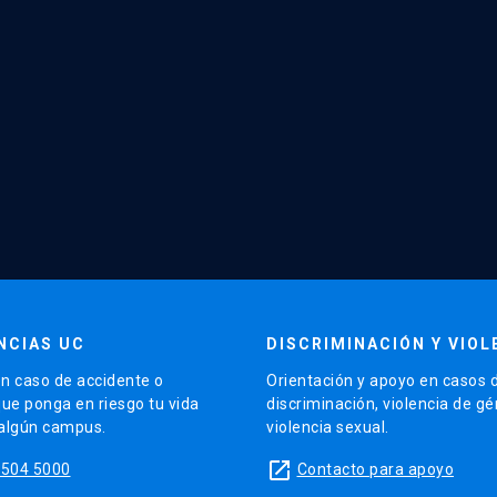
NCIAS UC
DISCRIMINACIÓN Y VIOL
n caso de accidente o
Orientación y apoyo en casos 
que ponga en riesgo tu vida
discriminación, violencia de g
 algún campus.
violencia sexual.
launch
5504 5000
Contacto para apoyo