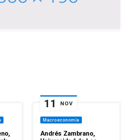
11
NOV
a
Macroeconomía
eno,
Andrés Zambrano,