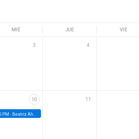
MIÉ
JUE
VIE
3
4
11
10
5 PM -
Beatriz Ahumada, PhD candidate, Universidad de Pittsburgh