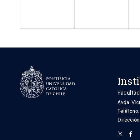
Inst
Facultad
Avda. Vic
Teléfono
Direcció