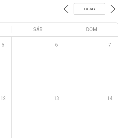
TODAY
SÁB
DOM
5
6
7
12
13
14