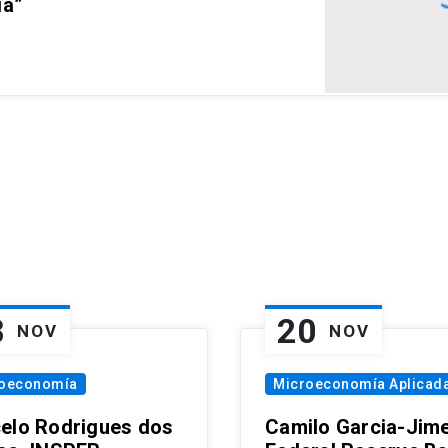
ia”
8
20
NOV
NOV
oeconomía
Microeconomía Aplicad
elo Rodrigues dos
Camilo Garcia-Jim