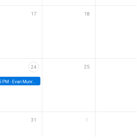
17
18
25
24
5 PM -
Evan Munro, Neyman Visiting Assistant Professor in the Department of Statistics at UC Berkeley
31
1