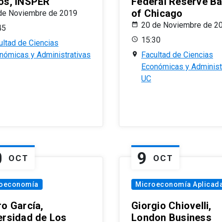
os, INSPER
Federal Reserve B
of Chicago
de Noviembre de 2019
20 de Noviembre de 2
45
15:30
ultad de Ciencias
nómicas y Administrativas
Facultad de Ciencias
Económicas y Administ
UC
0
9
OCT
OCT
oeconomía
Microeconomía Aplicad
ro García,
Giorgio Chiovelli,
ersidad de Los
London Business