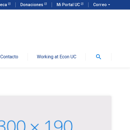
teca
Donaciones
Mi Portal UC
Correo
arrow_drop_down
search
Contacto
Working at Econ UC