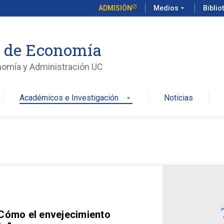
ADMISIÓN
Medios
arrow_drop_down
Biblio
o de Economía
nomía y Administración UC
Académicos e Investigación
Noticias
arrow_drop_down
 Cómo el envejecimiento