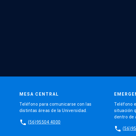
MESA CENTRAL
EMERGE
Teléfono para comunicarse con las
Teléfono e
distintas áreas de la Universidad.
situación 
dentro de
phone
(56)95504 4000
phone
(56)9