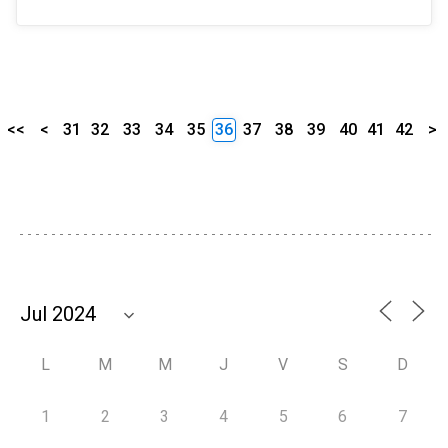
<<
<
31
32
33
34
35
36
37
38
39
40
41
42
>
L
M
M
J
V
S
D
1
2
3
4
5
6
7