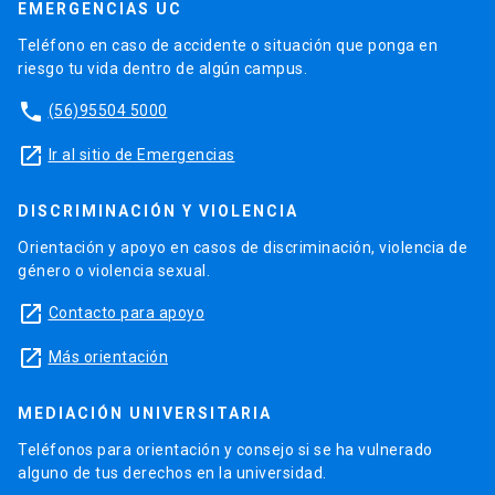
EMERGENCIAS UC
Teléfono en caso de accidente o situación que ponga en
riesgo tu vida dentro de algún campus.
phone
(56)95504 5000
launch
Ir al sitio de Emergencias
DISCRIMINACIÓN Y VIOLENCIA
Orientación y apoyo en casos de discriminación, violencia de
género o violencia sexual.
launch
Contacto para apoyo
launch
Más orientación
MEDIACIÓN UNIVERSITARIA
Teléfonos para orientación y consejo si se ha vulnerado
alguno de tus derechos en la universidad.