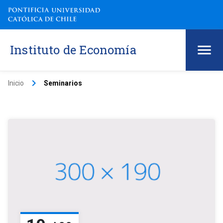
Instituto de Economía
keyboard_arrow_right
Inicio
Seminarios