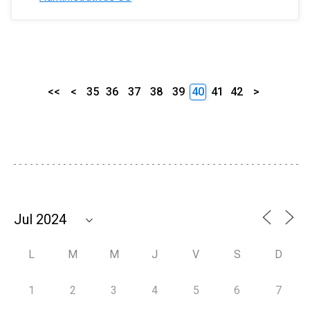
<<
<
35
36
37
38
39
40
41
42
>
L
M
M
J
V
S
D
1
2
3
4
5
6
7