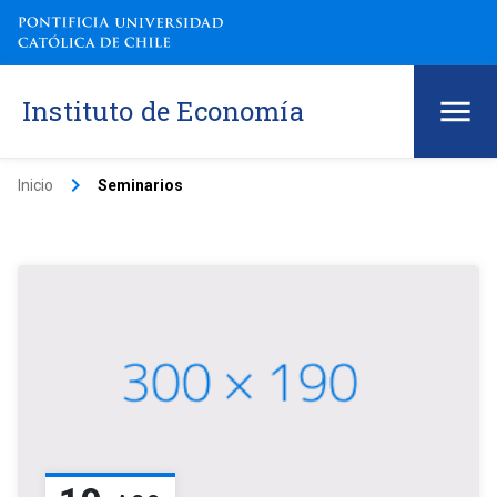
Instituto de Economía
keyboard_arrow_right
Inicio
Seminarios