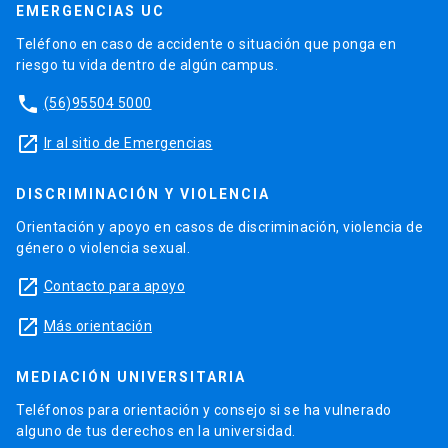
EMERGENCIAS UC
Teléfono en caso de accidente o situación que ponga en
riesgo tu vida dentro de algún campus.
phone
(56)95504 5000
launch
Ir al sitio de Emergencias
DISCRIMINACIÓN Y VIOLENCIA
Orientación y apoyo en casos de discriminación, violencia de
género o violencia sexual.
launch
Contacto para apoyo
launch
Más orientación
MEDIACIÓN UNIVERSITARIA
Teléfonos para orientación y consejo si se ha vulnerado
alguno de tus derechos en la universidad.