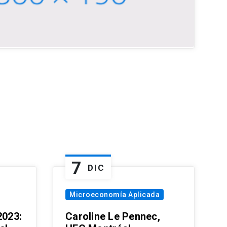
7
DIC
Microeconomía Aplicada
023:
Caroline Le Pennec,