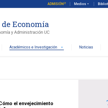
ADMISIÓN
Medios
arrow_drop_down
Biblio
o de Economía
nomía y Administración UC
Académicos e Investigación
Noticias
arrow_drop_down
 Cómo el envejecimiento