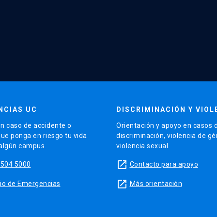
NCIAS UC
DISCRIMINACIÓN Y VIOL
n caso de accidente o
Orientación y apoyo en casos 
que ponga en riesgo tu vida
discriminación, violencia de g
 algún campus.
violencia sexual.
launch
5504 5000
Contacto para apoyo
launch
sitio de Emergencias
Más orientación