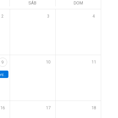
SÁB
DOM
2
3
4
10
11
9
onomía UC
16
17
18