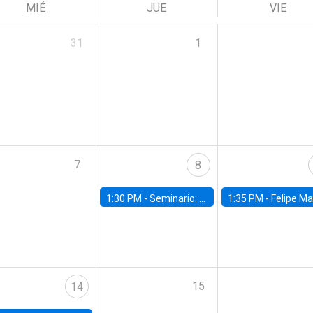
MIÉ
JUE
VIE
31
1
7
8
1:30 PM -
Seminario: “Recuperando la humanidad para progresar en la era de la IA»
1:35 PM -
Felipe Martínez, alumno Doctorado en Ec
15
14