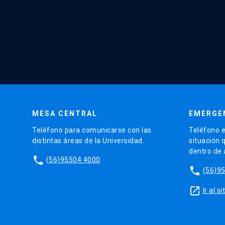
MESA CENTRAL
EMERGE
Teléfono para comunicarse con las
Teléfono e
distintas áreas de la Universidad.
situación 
dentro de
phone
(56)95504 4000
phone
(56)9
launch
Ir al 