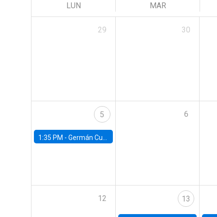
LUN
MAR
29
30
6
5
1:35 PM -
Germán Cubas, University of Houston
12
13