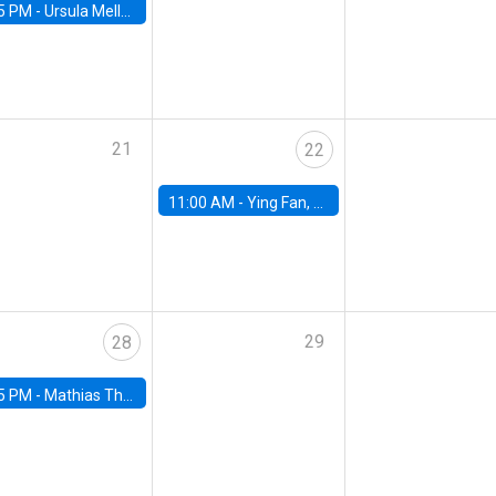
5 PM -
Ursula Mello, Insper - Institute of Education and Research
21
22
11:00 AM -
Ying Fan, University of Michigan
29
28
5 PM -
Mathias Thoenig, University of Lausanne