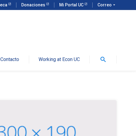
teca
Donaciones
Mi Portal UC
Correo
arrow_drop_down
search
Contacto
Working at Econ UC