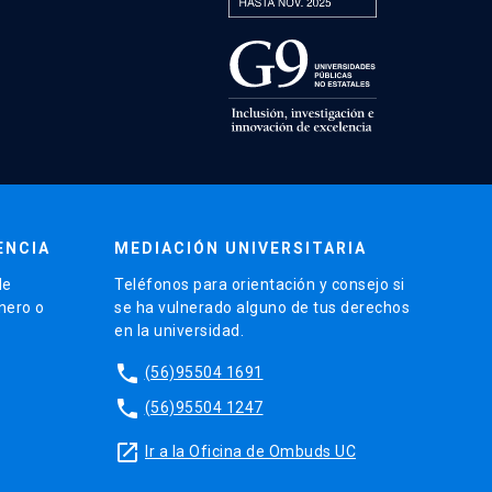
ENCIA
MEDIACIÓN UNIVERSITARIA
de
Teléfonos para orientación y consejo si
énero o
se ha vulnerado alguno de tus derechos
en la universidad.
phone
(56)95504 1691
phone
(56)95504 1247
launch
Ir a la Oficina de Ombuds UC