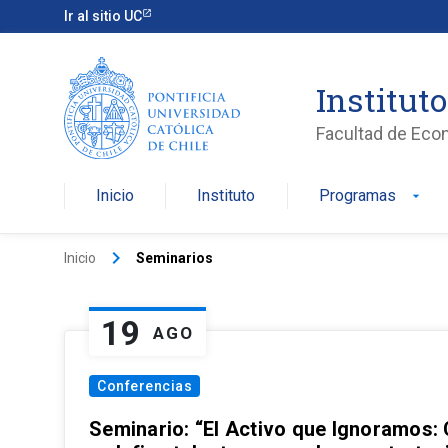
Ir al sitio UC
Institut
Facultad de Eco
Inicio
Instituto
Programas
arrow_drop_down
keyboard_arrow_right
Inicio
Seminarios
19
AGO
Conferencias
Seminario: “El Activo que Ignoramos: