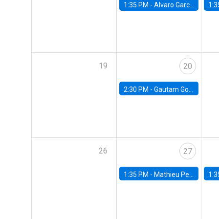
1:35 PM -
Alvaro Garcia-Marin, Universidad de Los Andes
1:3
19
20
2:30 PM -
Gautam Gowrisankaran, Columbia University
26
27
1:35 PM -
Mathieu Pedemonte, IDB
1:3