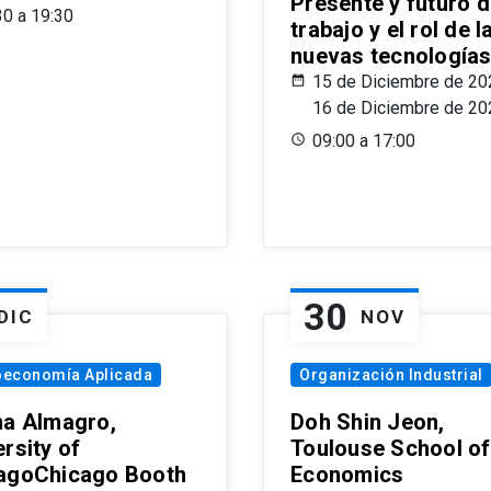
Presente y futuro d
30 a 19:30
trabajo y el rol de l
nuevas tecnología
15 de Diciembre de 20
16 de Diciembre de 20
09:00 a 17:00
30
DIC
NOV
oeconomía Aplicada
Organización Industrial
na Almagro,
Doh Shin Jeon,
rsity of
Toulouse School of
agoChicago Booth
Economics