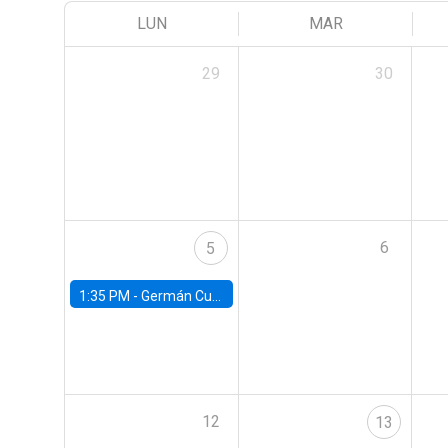
LUN
MAR
29
30
6
5
1:35 PM -
Germán Cubas, University of Houston
12
13