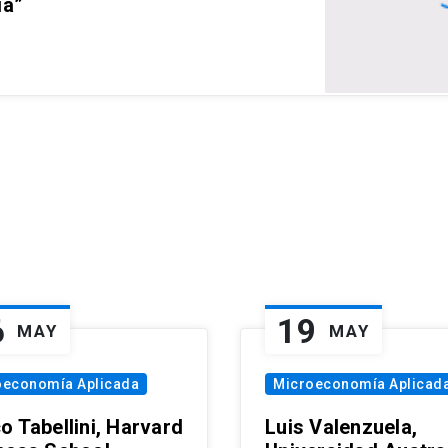
ia”
6
19
MAY
MAY
oeconomía Aplicada
Microeconomía Aplicad
o Tabellini, Harvard
Luis Valenzuela,