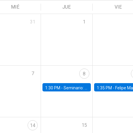
MIÉ
JUE
VIE
31
1
7
8
1:30 PM -
Seminario: “Recuperando la humanidad para progresar en la era de la IA»
1:35 PM -
Felipe Martínez, alumno Doctorado en Ec
15
14