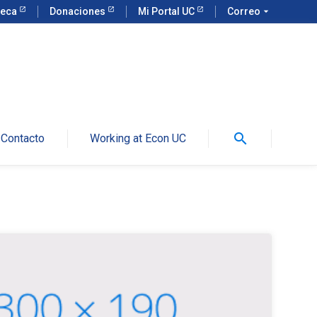
teca
Donaciones
Mi Portal UC
Correo
arrow_drop_down
search
Contacto
Working at Econ UC