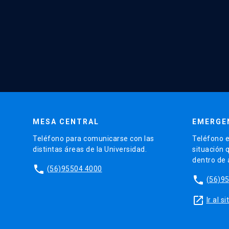
MESA CENTRAL
EMERGE
Teléfono para comunicarse con las
Teléfono e
distintas áreas de la Universidad.
situación 
dentro de
phone
(56)95504 4000
phone
(56)9
launch
Ir al 