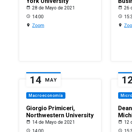
York University
Busi
28 de Mayo de 2021
26 
14:00
15:
Zoom
Zo
14
1
MAY
Macroeconomía
Micr
Giorgio Primiceri,
Dean
Northwestern University
Mich
14 de Mayo de 2021
12 
14:00
15: