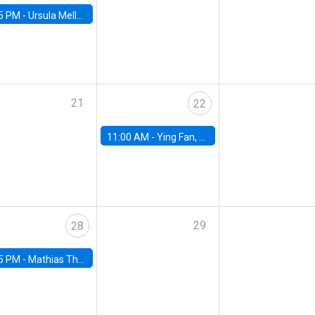
5 PM -
Ursula Mello, Insper - Institute of Education and Research
21
22
11:00 AM -
Ying Fan, University of Michigan
29
28
5 PM -
Mathias Thoenig, University of Lausanne