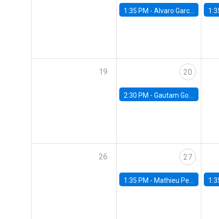
1:35 PM -
Alvaro Garcia-Marin, Universidad de Los Andes
1:3
19
20
2:30 PM -
Gautam Gowrisankaran, Columbia University
26
27
1:35 PM -
Mathieu Pedemonte, IDB
1:3