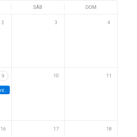
SÁB
DOM
2
3
4
10
11
9
onomía UC
16
17
18