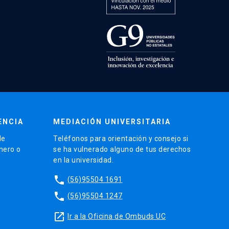
ENCIA
MEDIACIÓN UNIVERSITARIA
de
Teléfonos para orientación y consejo si
énero o
se ha vulnerado alguno de tus derechos
en la universidad.
phone
(56)95504 1691
phone
(56)95504 1247
launch
Ir a la Oficina de Ombuds UC