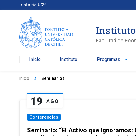
Ir al sitio UC
Institut
Facultad de Eco
Inicio
Instituto
Programas
arrow_drop_down
keyboard_arrow_right
Inicio
Seminarios
19
AGO
Conferencias
Seminario: “El Activo que Ignoramos: