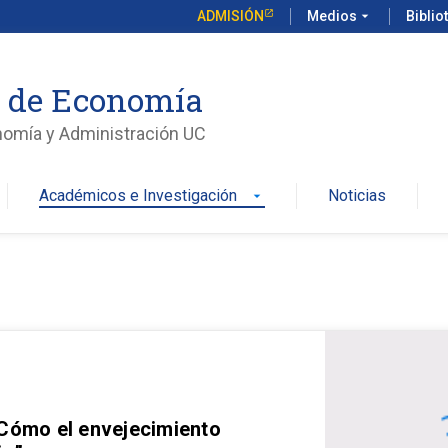
ADMISIÓN
Medios
arrow_drop_down
Biblio
o de Economía
nomía y Administración UC
Académicos e Investigación
Noticias
arrow_drop_down
 Cómo el envejecimiento