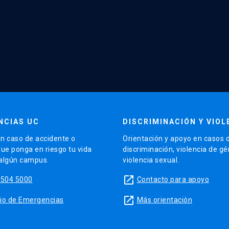
NCIAS UC
DISCRIMINACIÓN Y VIOL
n caso de accidente o
Orientación y apoyo en casos 
que ponga en riesgo tu vida
discriminación, violencia de g
 algún campus.
violencia sexual.
launch
5504 5000
Contacto para apoyo
launch
sitio de Emergencias
Más orientación