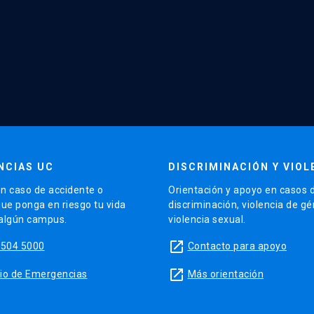
NCIAS UC
DISCRIMINACIÓN Y VIOL
n caso de accidente o
Orientación y apoyo en casos 
que ponga en riesgo tu vida
discriminación, violencia de g
 algún campus.
violencia sexual.
launch
5504 5000
Contacto para apoyo
launch
sitio de Emergencias
Más orientación