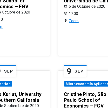
o School of
Universidad de Chi
omics – FGV
6 de Octubre de 2020
e Octubre de 2020
17:00
30
Zoom
om
9
9
SEP
SEP
narios
Microeconomía Aplicad
 Kurlat, University
Cristine Pinto, São
outhern California
Paulo School of
Economics – FGV
de Septiembre de 2020