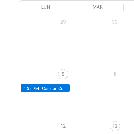
LUN
MAR
29
30
6
5
1:35 PM -
Germán Cubas, University of Houston
12
13