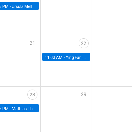
5 PM -
Ursula Mello, Insper - Institute of Education and Research
21
22
11:00 AM -
Ying Fan, University of Michigan
29
28
5 PM -
Mathias Thoenig, University of Lausanne