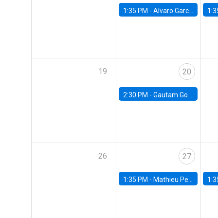
1:35 PM -
Alvaro Garcia-Marin, Universidad de Los Andes
1:3
19
20
2:30 PM -
Gautam Gowrisankaran, Columbia University
26
27
1:35 PM -
Mathieu Pedemonte, IDB
1:3