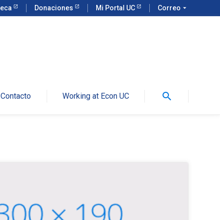
teca
Donaciones
Mi Portal UC
Correo
arrow_drop_down
search
Contacto
Working at Econ UC