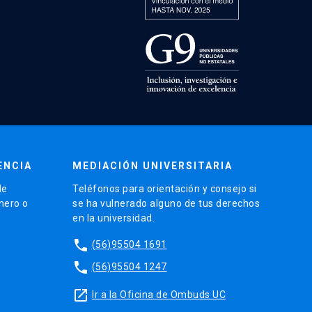
ENCIA
MEDIACIÓN UNIVERSITARIA
de
Teléfonos para orientación y consejo si
énero o
se ha vulnerado alguno de tus derechos
en la universidad.
phone
(56)95504 1691
phone
(56)95504 1247
launch
Ir a la Oficina de Ombuds UC