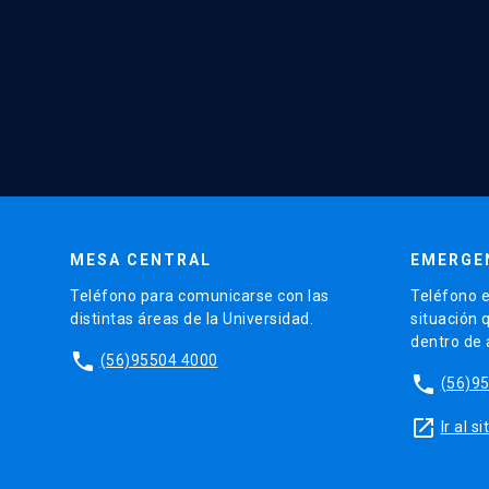
MESA CENTRAL
EMERGE
Teléfono para comunicarse con las
Teléfono e
distintas áreas de la Universidad.
situación 
dentro de
phone
(56)95504 4000
phone
(56)9
launch
Ir al 