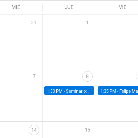
MIÉ
JUE
VIE
31
1
7
8
1:30 PM -
Seminario: “Recuperando la humanidad para progresar en la era de la IA»
1:35 PM -
Felipe Martínez, alumno Doctorado en Ec
15
14