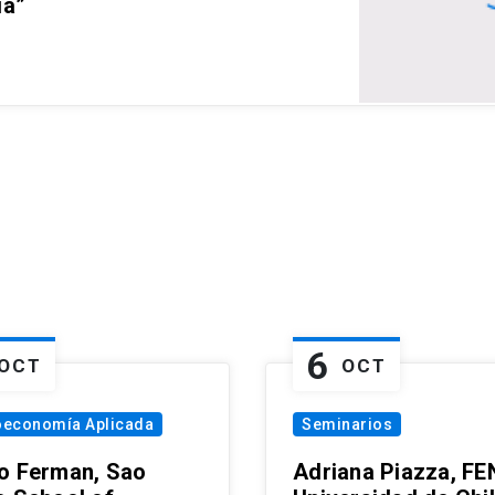
ia”
6
OCT
OCT
oeconomía Aplicada
Seminarios
o Ferman, Sao
Adriana Piazza, FE