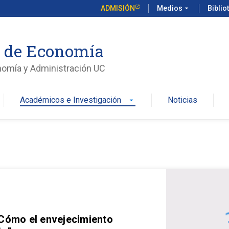
ADMISIÓN
Medios
arrow_drop_down
Biblio
o de Economía
nomía y Administración UC
Académicos e Investigación
Noticias
arrow_drop_down
 Cómo el envejecimiento