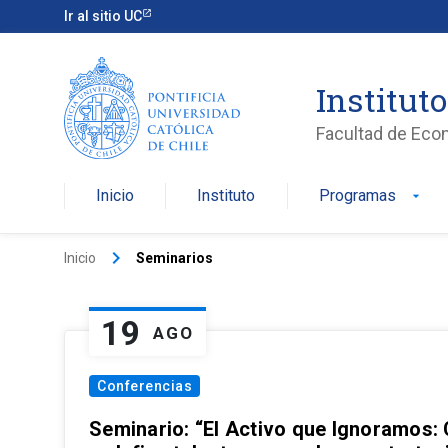
Ir al sitio UC
Institut
Facultad de Eco
Inicio
Instituto
Programas
arrow_drop_down
keyboard_arrow_right
Inicio
Seminarios
19
AGO
Conferencias
Seminario: “El Activo que Ignoramos: