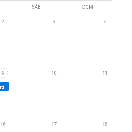
SÁB
DOM
2
3
4
10
11
9
onomía UC
16
17
18