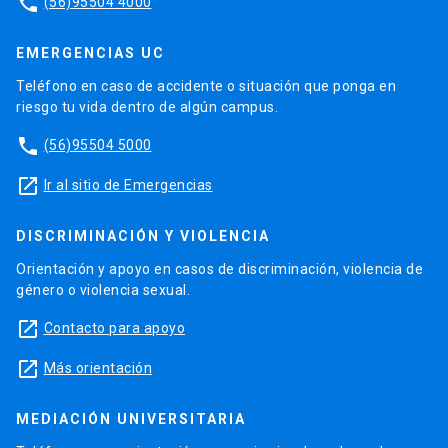
phone
(56)95504 4000
EMERGENCIAS UC
Teléfono en caso de accidente o situación que ponga en
riesgo tu vida dentro de algún campus.
phone
(56)95504 5000
launch
Ir al sitio de Emergencias
DISCRIMINACIÓN Y VIOLENCIA
Orientación y apoyo en casos de discriminación, violencia de
género o violencia sexual.
launch
Contacto para apoyo
launch
Más orientación
MEDIACIÓN UNIVERSITARIA