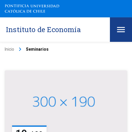
Instituto de Economía
keyboard_arrow_right
Inicio
Seminarios