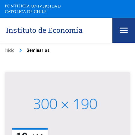
Instituto de Economía
keyboard_arrow_right
Inicio
Seminarios