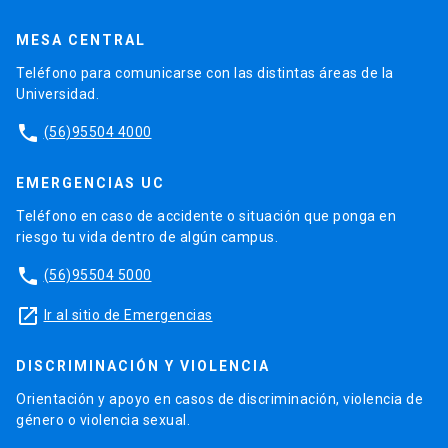
MESA CENTRAL
Teléfono para comunicarse con las distintas áreas de la
Universidad.
phone
(56)95504 4000
EMERGENCIAS UC
Teléfono en caso de accidente o situación que ponga en
riesgo tu vida dentro de algún campus.
phone
(56)95504 5000
launch
Ir al sitio de Emergencias
DISCRIMINACIÓN Y VIOLENCIA
Orientación y apoyo en casos de discriminación, violencia de
género o violencia sexual.