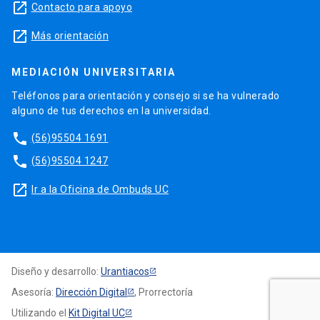
launch
Contacto para apoyo
launch
Más orientación
MEDIACIÓN UNIVERSITARIA
Teléfonos para orientación y consejo si se ha vulnerado
alguno de tus derechos en la universidad.
phone
(56)95504 1691
phone
(56)95504 1247
launch
Ir a la Oficina de Ombuds UC
Diseño y desarrollo:
Urantiacos
Asesoría:
Dirección Digital
, Prorrectoría
Utilizando el
Kit Digital UC