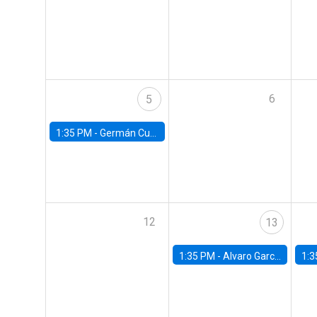
6
5
1:35 PM -
Germán Cubas, University of Houston
12
13
1:35 PM -
Alvaro Garcia-Marin, Universidad de Los Andes
1:3