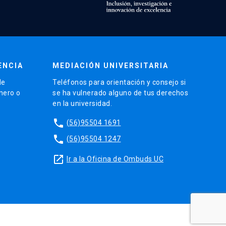
ENCIA
MEDIACIÓN UNIVERSITARIA
de
Teléfonos para orientación y consejo si
énero o
se ha vulnerado alguno de tus derechos
en la universidad.
phone
(56)95504 1691
phone
(56)95504 1247
launch
Ir a la Oficina de Ombuds UC