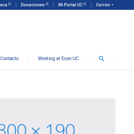
teca
Donaciones
Mi Portal UC
Correo
arrow_drop_down
search
Contacto
Working at Econ UC