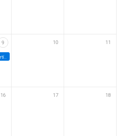
10
11
9
onomía UC
16
17
18