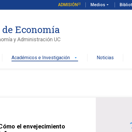
ADMISIÓN
Medios
arrow_drop_down
Biblio
o de Economía
nomía y Administración UC
Académicos e Investigación
Noticias
arrow_drop_down
 Cómo el envejecimiento