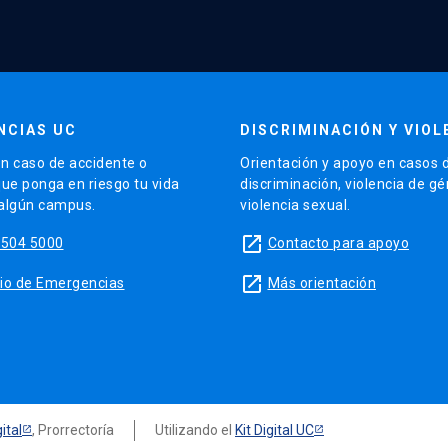
NCIAS UC
DISCRIMINACIÓN Y VIOL
n caso de accidente o
Orientación y apoyo en casos 
que ponga en riesgo tu vida
discriminación, violencia de g
 algún campus.
violencia sexual.
launch
5504 5000
Contacto para apoyo
launch
sitio de Emergencias
Más orientación
ital
, Prorrectoría
Utilizando el
Kit Digital UC