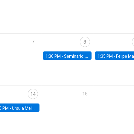
7
8
1:30 PM -
Seminario: “Recuperando la humanidad para progresar en la era de la IA»
1:35 PM -
Felipe Martínez, alumno Doctorado en Ec
15
14
5 PM -
Ursula Mello, Insper - Institute of Education and Research