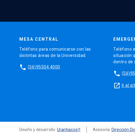
MESA CENTRAL
EMERGE
Teléfono para comunicarse con las
Teléfono e
distintas áreas de la Universidad.
situación 
dentro de
phone
(56)95504 4000
phone
(56)9
launch
Ir al 
Diseño y desarrollo:
Urantiacos
Asesoría:
Dirección Dig