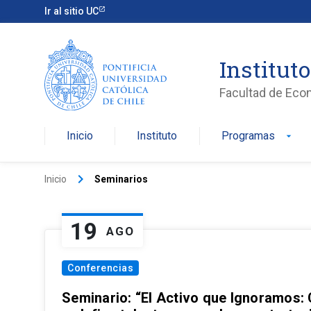
Ir al sitio UC
Institut
Facultad de Eco
Inicio
Instituto
Programas
arrow_drop_down
keyboard_arrow_right
Inicio
Seminarios
19
AGO
Conferencias
Seminario: “El Activo que Ignoramos: