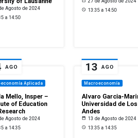
ersity of Lausanne
27 de Agosto de 2024
de Agosto de 2024
13:35 a 14:50
35 a 14:50
4
13
AGO
AGO
oeconomía Aplicada
Macroeconomía
a Mello, Insper –
Alvaro Garcia-Mari
tute of Education
Universidad de Los
Research
Andes
de Agosto de 2024
13 de Agosto de 2024
35 a 14:35
13:35 a 14:35