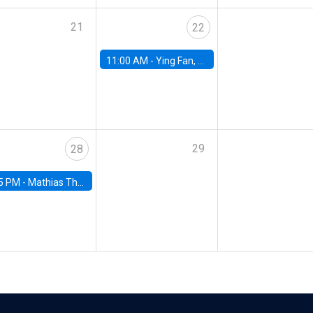
21
22
11:00 AM -
Ying Fan, University of Michigan
29
28
5 PM -
Mathias Thoenig, University of Lausanne