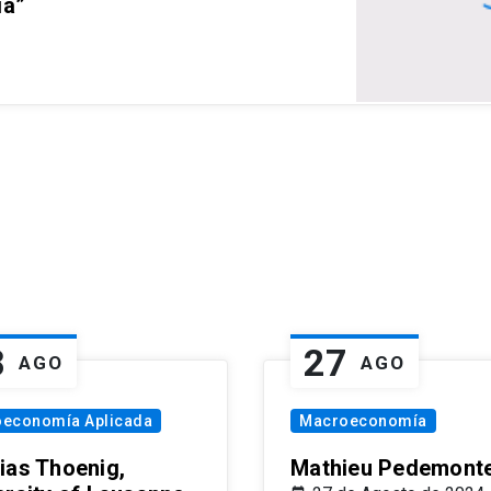
ia”
8
27
AGO
AGO
oeconomía Aplicada
Macroeconomía
ias Thoenig,
Mathieu Pedemonte