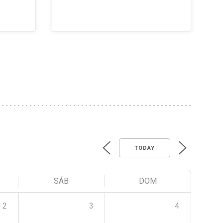
TODAY
SÁB
DOM
2
3
4