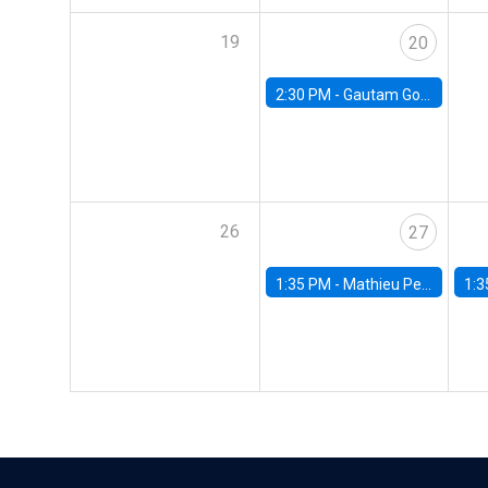
19
20
2:30 PM -
Gautam Gowrisankaran, Columbia University
26
27
1:35 PM -
Mathieu Pedemonte, IDB
1:3