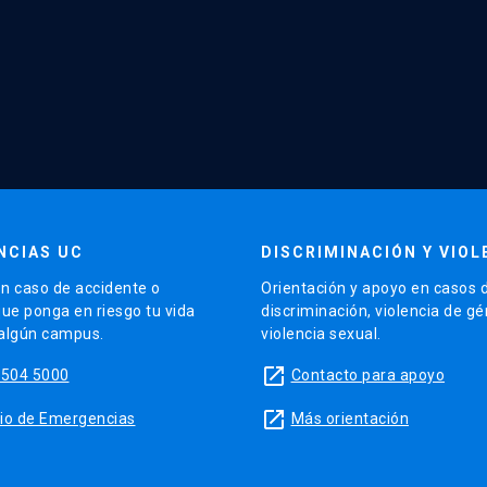
NCIAS UC
DISCRIMINACIÓN Y VIOL
n caso de accidente o
Orientación y apoyo en casos 
que ponga en riesgo tu vida
discriminación, violencia de g
 algún campus.
violencia sexual.
launch
5504 5000
Contacto para apoyo
launch
sitio de Emergencias
Más orientación