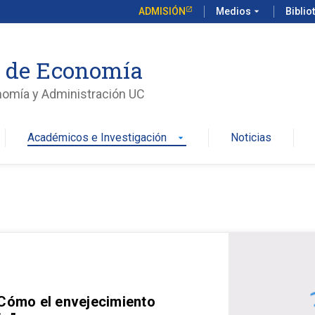
ADMISIÓN
Medios
arrow_drop_down
Biblio
o de Economía
nomía y Administración UC
Académicos e Investigación
Noticias
arrow_drop_down
 Cómo el envejecimiento