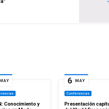
ia”
6
MAY
MAY
erencias
Conferencias
N: Conocimiento y
Presentación capít