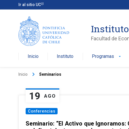
Ir al sitio UC
Institut
Facultad de Eco
Inicio
Instituto
Programas
arrow_drop_down
keyboard_arrow_right
Inicio
Seminarios
19
AGO
Conferencias
Seminario: “El Activo que Ignoramos: