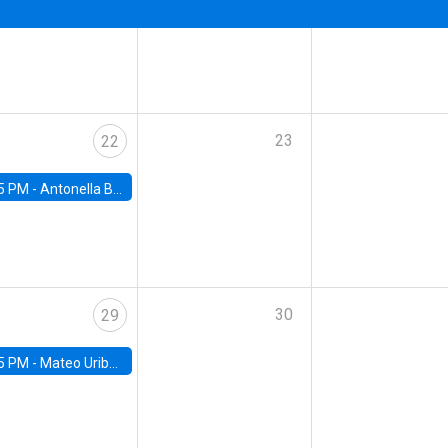
23
22
5 PM -
Antonella Bancalari, Institute for Fiscal Studies (IFS) and Research Associate at University College London (UCL)
30
29
5 PM -
Mateo Uribe-Castro, Universidad de los Andes (Colombia)