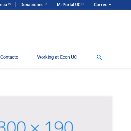
teca
Donaciones
Mi Portal UC
Correo
arrow_drop_down
search
Contacto
Working at Econ UC