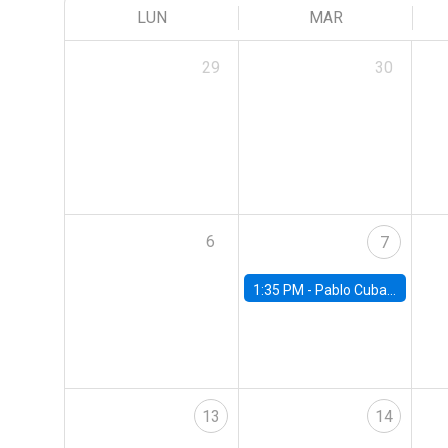
LUN
MAR
29
30
6
7
1:35 PM -
Pablo Cuba, FED Board
13
14