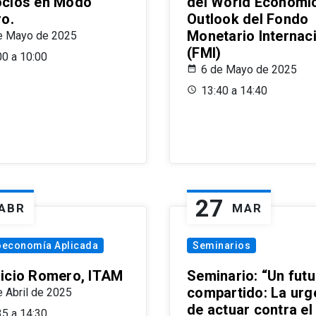
cios en Modo
del World Economi
ro.
Outlook del Fondo
Monetario Internac
e Mayo de 2025
(FMI)
00 a 10:00
6 de Mayo de 2025
13:40 a 14:40
27
ABR
MAR
oeconomía Aplicada
Seminarios
icio Romero, ITAM
Seminario: “Un futu
compartido: La urg
e Abril de 2025
de actuar contra el
35 a 14:30