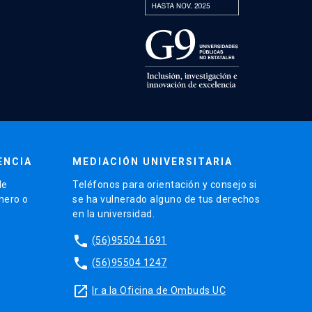
ENCIA
MEDIACIÓN UNIVERSITARIA
de
Teléfonos para orientación y consejo si
énero o
se ha vulnerado alguno de tus derechos
en la universidad.
phone
(56)95504 1691
phone
(56)95504 1247
launch
Ir a la Oficina de Ombuds UC