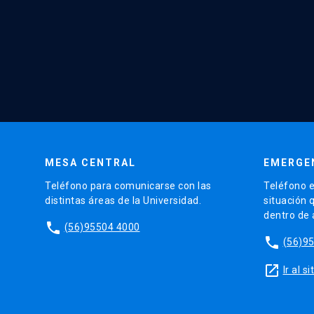
MESA CENTRAL
EMERGE
Teléfono para comunicarse con las
Teléfono e
distintas áreas de la Universidad.
situación 
dentro de
phone
(56)95504 4000
phone
(56)9
launch
Ir al 