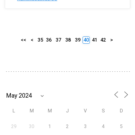
<<
<
35
36
37
38
39
40
41
42
>
L
M
M
J
V
S
D
29
30
1
2
3
4
5