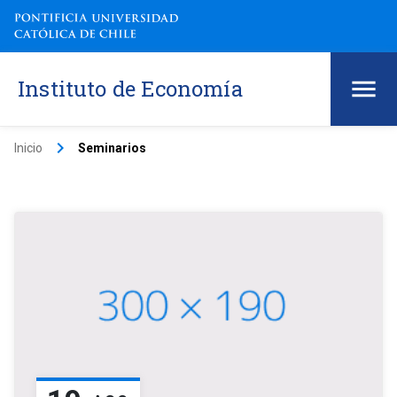
Instituto de Economía
keyboard_arrow_right
Inicio
Seminarios