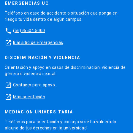
EMERGENCIAS UC
Teléfono en caso de accidente o situación que ponga en
riesgo tu vida dentro de algún campus.
phone
(56)95504 5000
launch
Ir al sitio de Emergencias
DISCRIMINACIÓN Y VIOLENCIA
Orientación y apoyo en casos de discriminación, violencia de
género o violencia sexual.
launch
Contacto para apoyo
launch
Más orientación
MEDIACIÓN UNIVERSITARIA
Teléfonos para orientación y consejo si se ha vulnerado
alguno de tus derechos en la universidad.