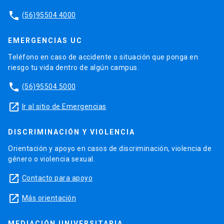
phone
(56)95504 4000
EMERGENCIAS UC
Teléfono en caso de accidente o situación que ponga en
riesgo tu vida dentro de algún campus.
phone
(56)95504 5000
launch
Ir al sitio de Emergencias
DISCRIMINACIÓN Y VIOLENCIA
Orientación y apoyo en casos de discriminación, violencia de
género o violencia sexual.
launch
Contacto para apoyo
launch
Más orientación
MEDIACIÓN UNIVERSITARIA