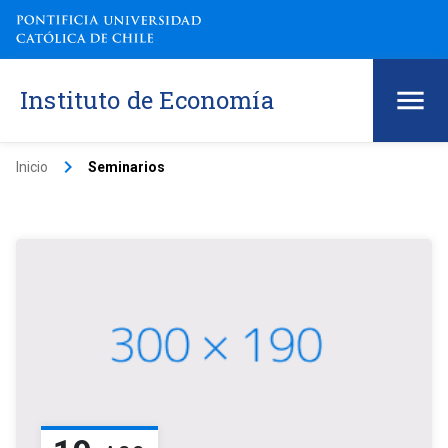
Instituto de Economía
keyboard_arrow_right
Inicio
Seminarios