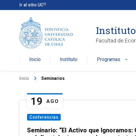
Ir al sitio UC
Institut
Facultad de Eco
Inicio
Instituto
Programas
arrow_drop_down
keyboard_arrow_right
Inicio
Seminarios
19
AGO
Conferencias
Seminario: “El Activo que Ignoramos: