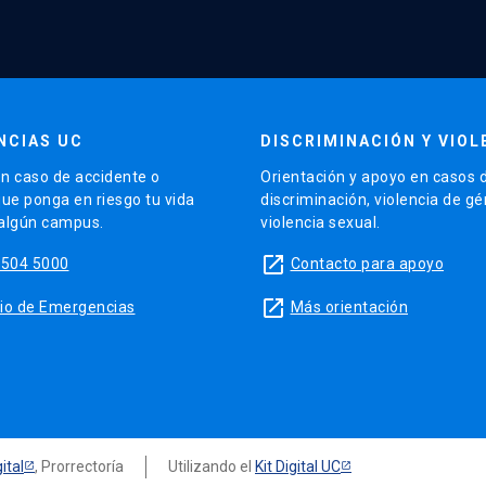
NCIAS UC
DISCRIMINACIÓN Y VIOL
n caso de accidente o
Orientación y apoyo en casos 
que ponga en riesgo tu vida
discriminación, violencia de g
 algún campus.
violencia sexual.
launch
5504 5000
Contacto para apoyo
launch
sitio de Emergencias
Más orientación
ital
, Prorrectoría
Utilizando el
Kit Digital UC