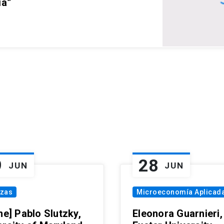
ia”
9
28
JUN
JUN
nzas
Microeconomía Aplicad
ne] Pablo Slutzky,
Eleonora Guarnieri,