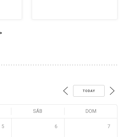
>
TODAY
SÁB
DOM
5
6
7