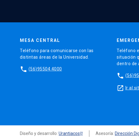
MESA CENTRAL
EMERGE
Teléfono para comunicarse con las
Teléfono e
distintas áreas de la Universidad.
situación 
dentro de
phone
(56)95504 4000
phone
(56)9
launch
Ir al 
Diseño y desarrollo:
Urantiacos
Asesoría:
Dirección Dig