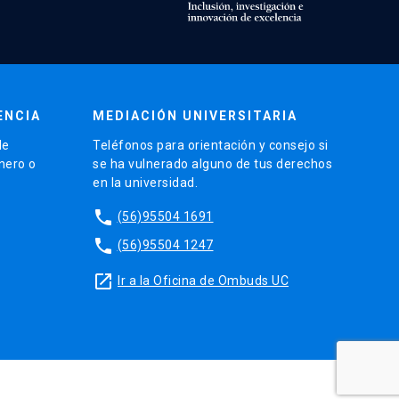
ENCIA
MEDIACIÓN UNIVERSITARIA
de
Teléfonos para orientación y consejo si
énero o
se ha vulnerado alguno de tus derechos
en la universidad.
phone
(56)95504 1691
phone
(56)95504 1247
launch
Ir a la Oficina de Ombuds UC