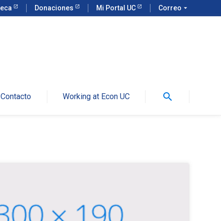
teca
Donaciones
Mi Portal UC
Correo
arrow_drop_down
search
Contacto
Working at Econ UC