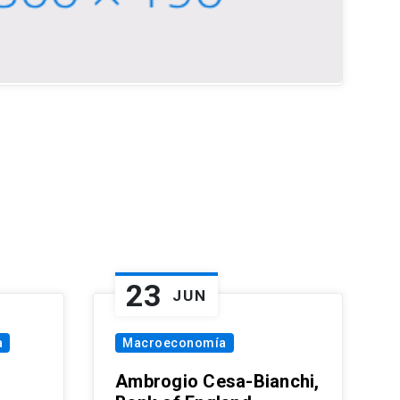
23
JUN
a
Macroeconomía
Ambrogio Cesa-Bianchi,