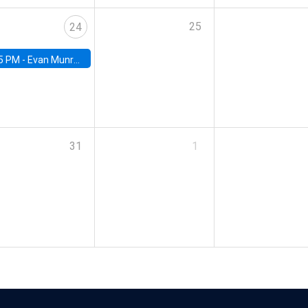
25
24
5 PM -
Evan Munro, Neyman Visiting Assistant Professor in the Department of Statistics at UC Berkeley
31
1