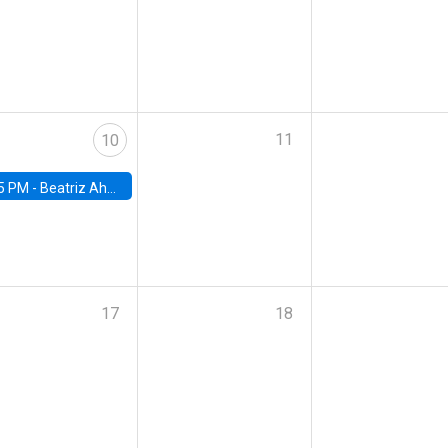
11
10
5 PM -
Beatriz Ahumada, PhD candidate, Universidad de Pittsburgh
17
18