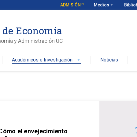
ADMISIÓN
Medios
arrow_drop_down
Biblio
o de Economía
nomía y Administración UC
Académicos e Investigación
Noticias
arrow_drop_down
 Cómo el envejecimiento