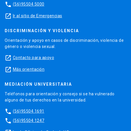
phone
(56)95504 5000
launch
Ir al sitio de Emergencias
DISCRIMINACIÓN Y VIOLENCIA
Orientación y apoyo en casos de discriminación, violencia de
género o violencia sexual.
launch
Contacto para apoyo
launch
Más orientación
MEDIACIÓN UNIVERSITARIA
Teléfonos para orientación y consejo si se ha vulnerado
alguno de tus derechos en la universidad.
phone
(56)95504 1691
phone
(56)95504 1247