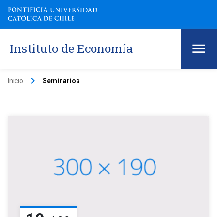
Instituto de Economía
keyboard_arrow_right
Inicio
Seminarios