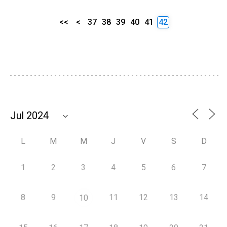
<<
<
37
38
39
40
41
42
L
M
M
J
V
S
D
1
2
3
4
5
6
7
8
9
11
12
13
14
10