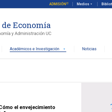
ADMISIÓN
Medios
arrow_drop_down
Biblio
o de Economía
nomía y Administración UC
Académicos e Investigación
Noticias
arrow_drop_down
 Cómo el envejecimiento