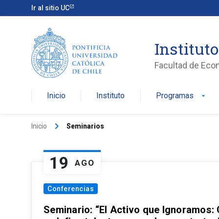
Ir al sitio UC
Institut
Facultad de Eco
Inicio
Instituto
Programas
arrow_drop_down
keyboard_arrow_right
Inicio
Seminarios
19
AGO
Conferencias
Seminario: “El Activo que Ignoramos: