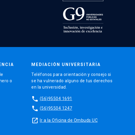
ENCIA
MEDIACIÓN UNIVERSITARIA
de
Teléfonos para orientación y consejo si
énero o
se ha vulnerado alguno de tus derechos
en la universidad.
phone
(56)95504 1691
phone
(56)95504 1247
launch
Ir a la Oficina de Ombuds UC