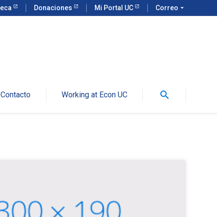
teca
Donaciones
Mi Portal UC
Correo
arrow_drop_down
search
Contacto
Working at Econ UC