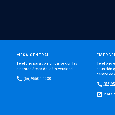
MESA CENTRAL
EMERGE
Teléfono para comunicarse con las
Teléfono e
distintas áreas de la Universidad.
situación 
dentro de
phone
(56)95504 4000
phone
(56)9
launch
Ir al 