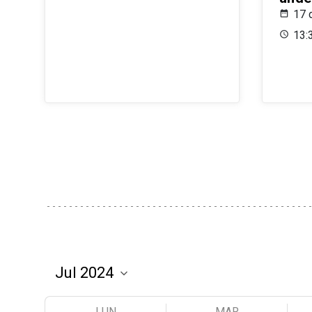
17 
13:
LUN
MAR