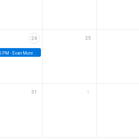
25
24
5 PM -
Evan Munro, Neyman Visiting Assistant Professor in the Department of Statistics at UC Berkeley
31
1