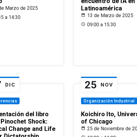
o
encuentro de IA en
Latinoamérica
de Marzo de 2025
13 de Marzo de 2025
35 a 14:30
09:00 a 15:30
7
25
DIC
NOV
erencias
Organización Industrial
ntación del libro
Koichiro Ito, Univer
 Pinochet Shock:
of Chicago
cal Change and Life
25 de Noviembre de 2
r Dictatorship