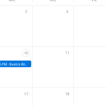
3
4
11
10
5 PM -
Beatriz Ahumada, PhD candidate, Universidad de Pittsburgh
17
18