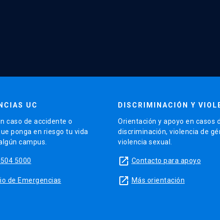
NCIAS UC
DISCRIMINACIÓN Y VIOL
n caso de accidente o
Orientación y apoyo en casos 
que ponga en riesgo tu vida
discriminación, violencia de g
 algún campus.
violencia sexual.
launch
5504 5000
Contacto para apoyo
launch
sitio de Emergencias
Más orientación