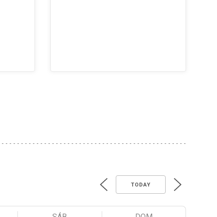
TODAY
SÁB
DOM