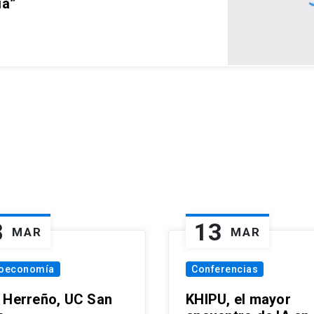
ia”
8
13
MAR
MAR
oeconomía
Conferencias
 Herreño, UC San
KHIPU, el mayor