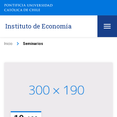
Instituto de Economía
keyboard_arrow_right
Inicio
Seminarios