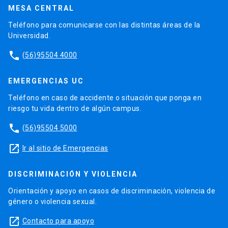
MESA CENTRAL
Teléfono para comunicarse con las distintas áreas de la
Universidad.
phone
(56)95504 4000
EMERGENCIAS UC
Teléfono en caso de accidente o situación que ponga en
riesgo tu vida dentro de algún campus.
phone
(56)95504 5000
launch
Ir al sitio de Emergencias
DISCRIMINACIÓN Y VIOLENCIA
Orientación y apoyo en casos de discriminación, violencia de
género o violencia sexual.
launch
Contacto para apoyo