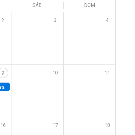
SÁB
DOM
2
3
4
10
11
9
onomía UC
16
17
18