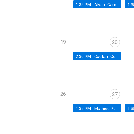
1:35 PM -
Alvaro Garcia-Marin, Universidad de Los Andes
1:3
19
20
2:30 PM -
Gautam Gowrisankaran, Columbia University
26
27
1:35 PM -
Mathieu Pedemonte, IDB
1:3