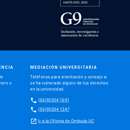
ENCIA
MEDIACIÓN UNIVERSITARIA
de
Teléfonos para orientación y consejo si
énero o
se ha vulnerado alguno de tus derechos
en la universidad.
phone
(56)95504 1691
phone
(56)95504 1247
launch
Ir a la Oficina de Ombuds UC