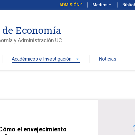
ADMISIÓN
Medios
arrow_drop_down
Biblio
o de Economía
nomía y Administración UC
Académicos e Investigación
Noticias
arrow_drop_down
 Cómo el envejecimiento