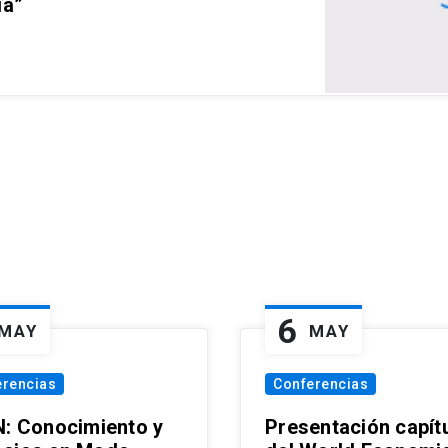
ia”
6
MAY
MAY
erencias
Conferencias
N: Conocimiento y
Presentación capít