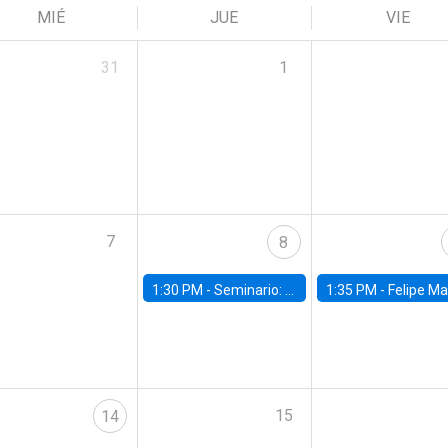
MIÉ
JUE
VIE
31
1
7
8
1:30 PM -
Seminario: “Recuperando la humanidad para progresar en la era de la IA»
1:35 PM -
Felipe Martínez, alumno Doctorado en Ec
15
14