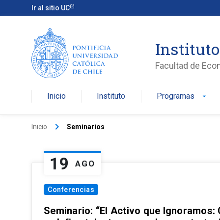
Ir al sitio UC
Institut
Facultad de Eco
Inicio
Instituto
Programas
arrow_drop_down
keyboard_arrow_right
Inicio
Seminarios
19
AGO
Conferencias
Seminario: “El Activo que Ignoramos: