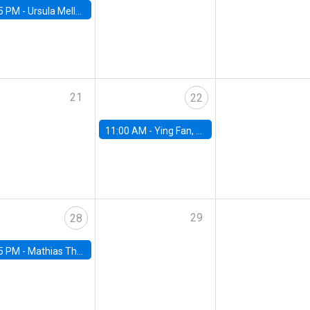
5 PM -
Ursula Mello, Insper - Institute of Education and Research
21
22
11:00 AM -
Ying Fan, University of Michigan
29
28
5 PM -
Mathias Thoenig, University of Lausanne