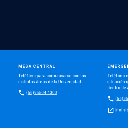
MESA CENTRAL
EMERGE
Teléfono para comunicarse con las
Teléfono e
distintas áreas de la Universidad.
situación 
dentro de
phone
(56)95504 4000
phone
(56)9
launch
Ir al 