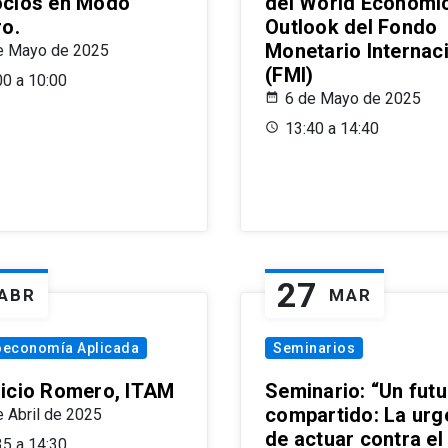
cios en Modo
del World Economi
ro.
Outlook del Fondo
Monetario Internac
e Mayo de 2025
(FMI)
00 a 10:00
6 de Mayo de 2025
13:40 a 14:40
27
ABR
MAR
oeconomía Aplicada
Seminarios
icio Romero, ITAM
Seminario: “Un futu
compartido: La urg
e Abril de 2025
de actuar contra el
35 a 14:30