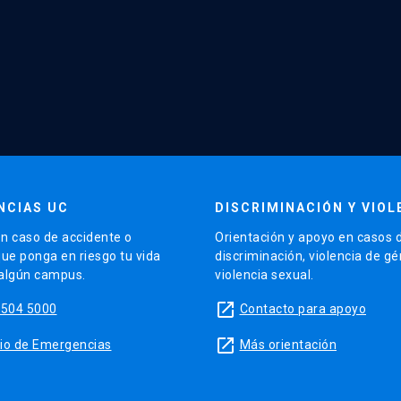
NCIAS UC
DISCRIMINACIÓN Y VIOL
n caso de accidente o
Orientación y apoyo en casos 
que ponga en riesgo tu vida
discriminación, violencia de g
 algún campus.
violencia sexual.
launch
5504 5000
Contacto para apoyo
launch
sitio de Emergencias
Más orientación