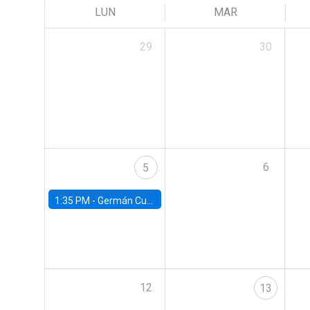
LUN
MAR
29
30
6
5
1:35 PM -
Germán Cubas, University of Houston
12
13