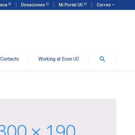
teca
Donaciones
Mi Portal UC
Correo
arrow_drop_down
search
Contacto
Working at Econ UC