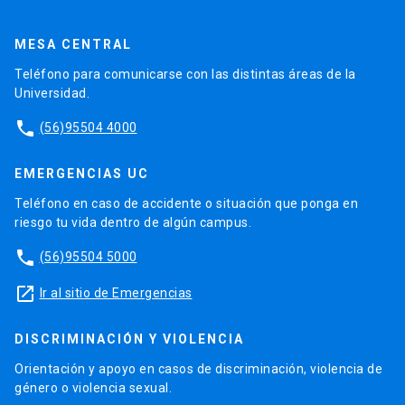
MESA CENTRAL
Teléfono para comunicarse con las distintas áreas de la
Universidad.
phone
(56)95504 4000
EMERGENCIAS UC
Teléfono en caso de accidente o situación que ponga en
riesgo tu vida dentro de algún campus.
phone
(56)95504 5000
launch
Ir al sitio de Emergencias
DISCRIMINACIÓN Y VIOLENCIA
Orientación y apoyo en casos de discriminación, violencia de
género o violencia sexual.