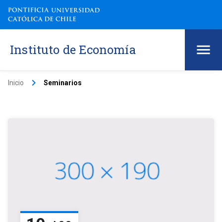
Instituto de Economía
keyboard_arrow_right
Inicio
Seminarios