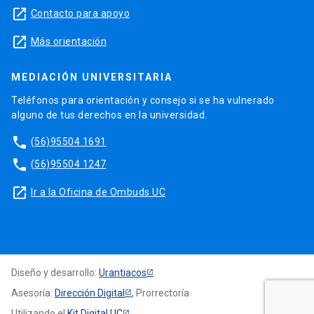
launch
Contacto para apoyo
launch
Más orientación
MEDIACIÓN UNIVERSITARIA
Teléfonos para orientación y consejo si se ha vulnerado
alguno de tus derechos en la universidad.
phone
(56)95504 1691
phone
(56)95504 1247
launch
Ir a la Oficina de Ombuds UC
Diseño y desarrollo:
Urantiacos
Asesoría:
Dirección Digital
, Prorrectoría
Utilizando el
Kit Digital UC