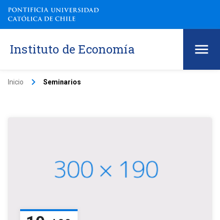
Instituto de Economía
keyboard_arrow_right
Inicio
Seminarios