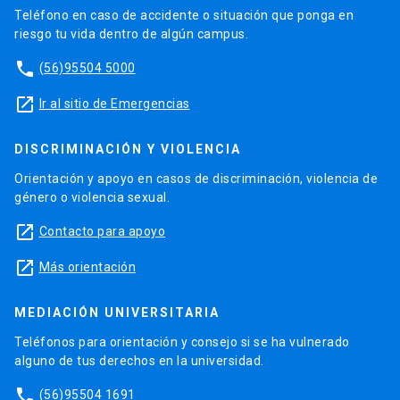
Teléfono en caso de accidente o situación que ponga en
riesgo tu vida dentro de algún campus.
phone
(56)95504 5000
launch
Ir al sitio de Emergencias
DISCRIMINACIÓN Y VIOLENCIA
Orientación y apoyo en casos de discriminación, violencia de
género o violencia sexual.
launch
Contacto para apoyo
launch
Más orientación
MEDIACIÓN UNIVERSITARIA
Teléfonos para orientación y consejo si se ha vulnerado
alguno de tus derechos en la universidad.
phone
(56)95504 1691