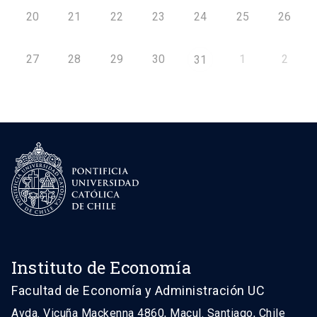
20
21
22
23
24
25
26
27
28
29
30
1
2
31
Instituto de Economía
Facultad de Economía y Administración UC
Avda. Vicuña Mackenna 4860, Macul. Santiago, Chile