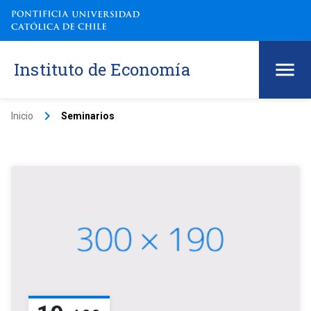
Instituto de Economía
keyboard_arrow_right
Inicio
Seminarios