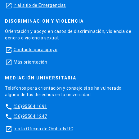
launch
Ir al sitio de Emergencias
DISCRIMINACIÓN Y VIOLENCIA
Orientación y apoyo en casos de discriminación, violencia de
género o violencia sexual.
launch
Contacto para apoyo
launch
Más orientación
MEDIACIÓN UNIVERSITARIA
Teléfonos para orientación y consejo si se ha vulnerado
alguno de tus derechos en la universidad.
phone
(56)95504 1691
phone
(56)95504 1247
launch
Ir a la Oficina de Ombuds UC