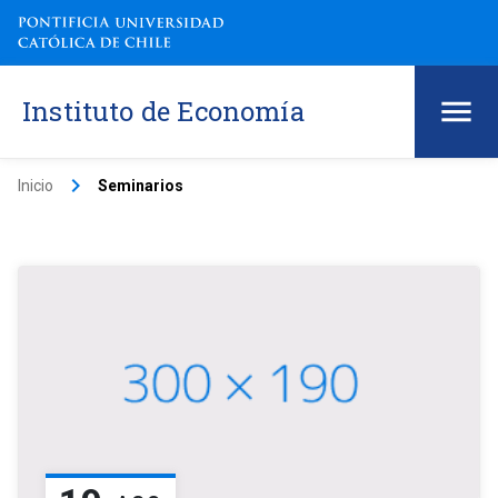
Instituto de Economía
keyboard_arrow_right
Inicio
Seminarios