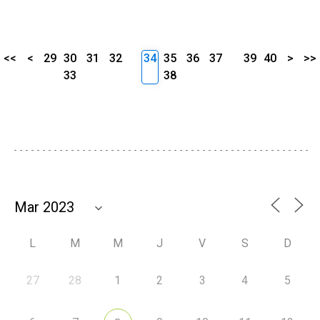
<<
<
29
30
31
32
34
35
36
37
39
40
>
>>
33
38
L
M
M
J
V
S
D
27
28
1
2
3
4
5