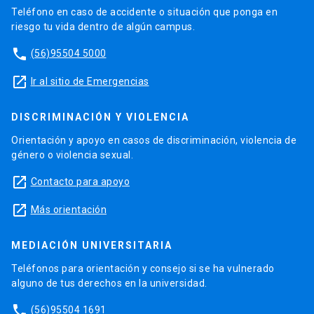
Teléfono en caso de accidente o situación que ponga en
riesgo tu vida dentro de algún campus.
phone
(56)95504 5000
launch
Ir al sitio de Emergencias
DISCRIMINACIÓN Y VIOLENCIA
Orientación y apoyo en casos de discriminación, violencia de
género o violencia sexual.
launch
Contacto para apoyo
launch
Más orientación
MEDIACIÓN UNIVERSITARIA
Teléfonos para orientación y consejo si se ha vulnerado
alguno de tus derechos en la universidad.
phone
(56)95504 1691