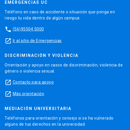
EMERGENCIAS UC
Teléfono en caso de accidente o situación que ponga en
riesgo tu vida dentro de algún campus.
phone
(56)95504 5000
launch
Ir al sitio de Emergencias
DISCRIMINACIÓN Y VIOLENCIA
Orientación y apoyo en casos de discriminación, violencia de
género o violencia sexual.
launch
Contacto para apoyo
launch
Más orientación
MEDIACIÓN UNIVERSITARIA
Teléfonos para orientación y consejo si se ha vulnerado
alguno de tus derechos en la universidad.