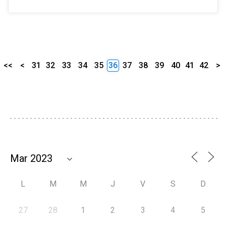
<<
<
31
32
33
34
35
36
37
38
39
40
41
42
>
L
M
M
J
V
S
D
27
28
1
2
3
4
5