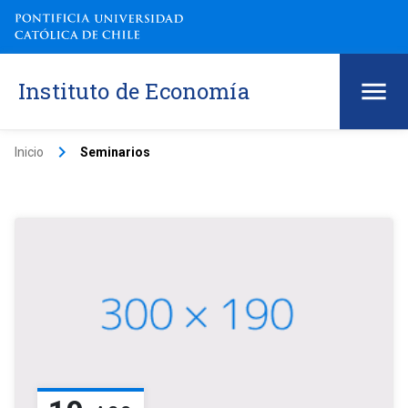
Instituto de Economía
keyboard_arrow_right
Inicio
Seminarios