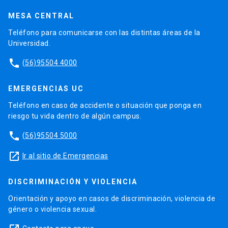
MESA CENTRAL
Teléfono para comunicarse con las distintas áreas de la
Universidad.
phone
(56)95504 4000
EMERGENCIAS UC
Teléfono en caso de accidente o situación que ponga en
riesgo tu vida dentro de algún campus.
phone
(56)95504 5000
launch
Ir al sitio de Emergencias
DISCRIMINACIÓN Y VIOLENCIA
Orientación y apoyo en casos de discriminación, violencia de
género o violencia sexual.