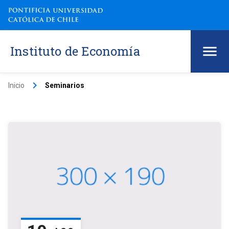
Instituto de Economía
keyboard_arrow_right
Inicio
Seminarios