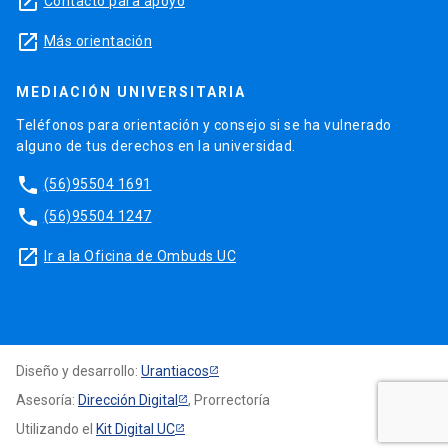
launch
Contacto para apoyo
launch
Más orientación
MEDIACIÓN UNIVERSITARIA
Teléfonos para orientación y consejo si se ha vulnerado
alguno de tus derechos en la universidad.
phone
(56)95504 1691
phone
(56)95504 1247
launch
Ir a la Oficina de Ombuds UC
Diseño y desarrollo:
Urantiacos
Asesoría:
Dirección Digital
, Prorrectoría
Utilizando el
Kit Digital UC