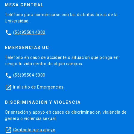
MESA CENTRAL
Teléfono para comunicarse con las distintas áreas de la
Universidad.
phone
(56)95504 4000
EMERGENCIAS UC
Teléfono en caso de accidente o situación que ponga en
riesgo tu vida dentro de algún campus.
phone
(56)95504 5000
launch
Ir al sitio de Emergencias
DISCRIMINACIÓN Y VIOLENCIA
Orientación y apoyo en casos de discriminación, violencia de
género o violencia sexual.
launch
Contacto para apoyo