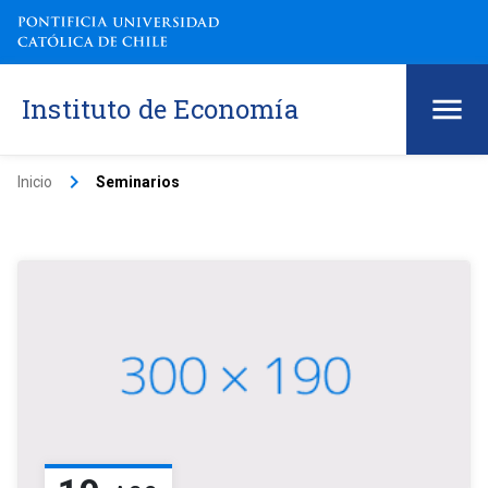
Instituto de Economía
keyboard_arrow_right
Inicio
Seminarios