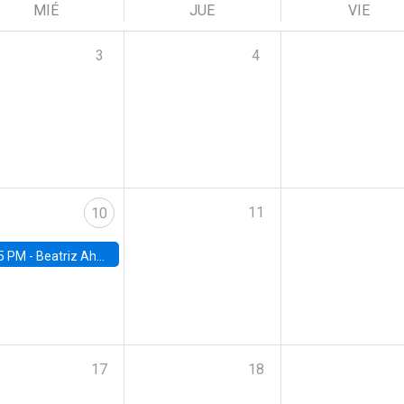
MIÉ
JUE
VIE
3
4
11
10
5 PM -
Beatriz Ahumada, PhD candidate, Universidad de Pittsburgh
17
18