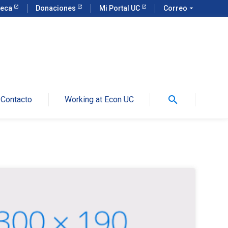
teca
Donaciones
Mi Portal UC
Correo
arrow_drop_down
search
Contacto
Working at Econ UC