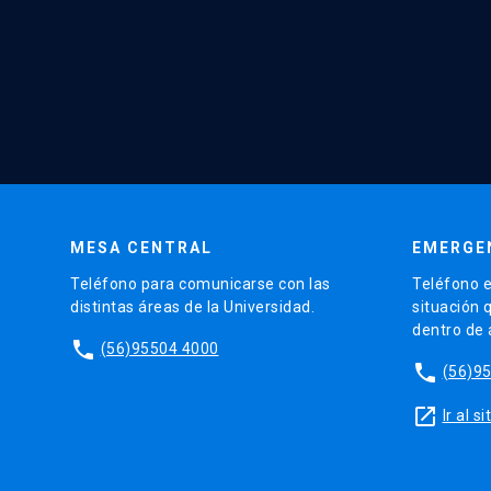
MESA CENTRAL
EMERGE
Teléfono para comunicarse con las
Teléfono e
distintas áreas de la Universidad.
situación 
dentro de
phone
(56)95504 4000
phone
(56)9
launch
Ir al 