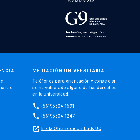
ENCIA
MEDIACIÓN UNIVERSITARIA
de
Teléfonos para orientación y consejo si
énero o
se ha vulnerado alguno de tus derechos
en la universidad.
phone
(56)95504 1691
phone
(56)95504 1247
launch
Ir a la Oficina de Ombuds UC