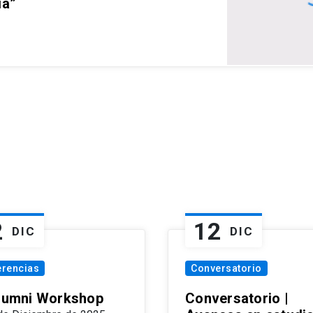
ia”
2
12
DIC
DIC
erencias
Conversatorio
Alumni Workshop
Conversatorio |