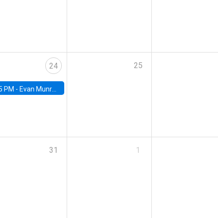
25
24
5 PM -
Evan Munro, Neyman Visiting Assistant Professor in the Department of Statistics at UC Berkeley
31
1