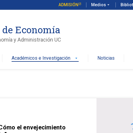
ADMISIÓN
Medios
arrow_drop_down
Biblio
o de Economía
nomía y Administración UC
Académicos e Investigación
Noticias
arrow_drop_down
 Cómo el envejecimiento