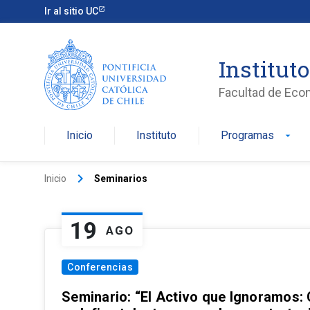
Ir al sitio UC
Institut
Facultad de Eco
Inicio
Instituto
Programas
arrow_drop_down
keyboard_arrow_right
Inicio
Seminarios
19
AGO
Conferencias
Seminario: “El Activo que Ignoramos: