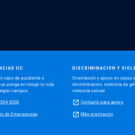
NCIAS UC
DISCRIMINACIÓN Y VIOL
n caso de accidente o
Orientación y apoyo en casos 
que ponga en riesgo tu vida
discriminación, violencia de g
 algún campus.
violencia sexual.
launch
5504 5000
Contacto para apoyo
launch
sitio de Emergencias
Más orientación