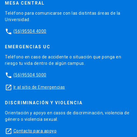
MESA CENTRAL
Teléfono para comunicarse con las distintas áreas de la
Universidad.
phone
(56)95504 4000
EMERGENCIAS UC
Teléfono en caso de accidente o situación que ponga en
riesgo tu vida dentro de algún campus.
phone
(56)95504 5000
launch
Ir al sitio de Emergencias
DISCRIMINACIÓN Y VIOLENCIA
Orientación y apoyo en casos de discriminación, violencia de
género o violencia sexual.
launch
Contacto para apoyo