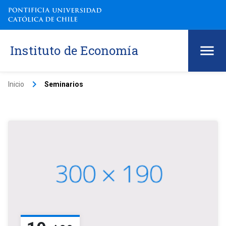
Instituto de Economía
keyboard_arrow_right
Inicio
Seminarios