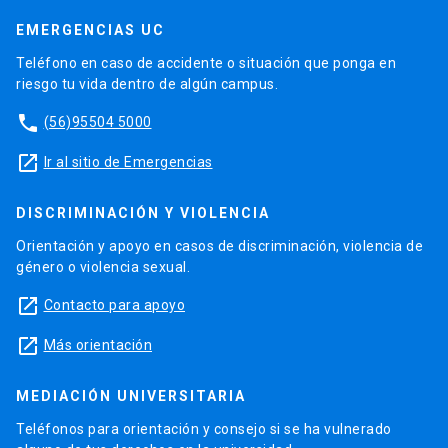
EMERGENCIAS UC
Teléfono en caso de accidente o situación que ponga en
riesgo tu vida dentro de algún campus.
phone
(56)95504 5000
launch
Ir al sitio de Emergencias
DISCRIMINACIÓN Y VIOLENCIA
Orientación y apoyo en casos de discriminación, violencia de
género o violencia sexual.
launch
Contacto para apoyo
launch
Más orientación
MEDIACIÓN UNIVERSITARIA
Teléfonos para orientación y consejo si se ha vulnerado