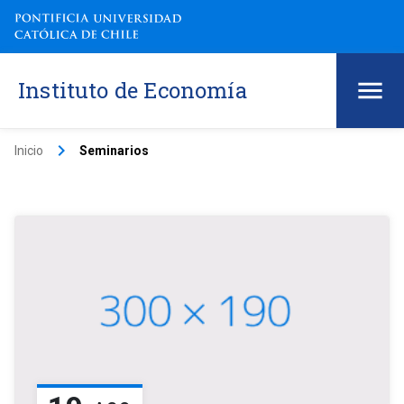
Instituto de Economía
keyboard_arrow_right
Inicio
Seminarios