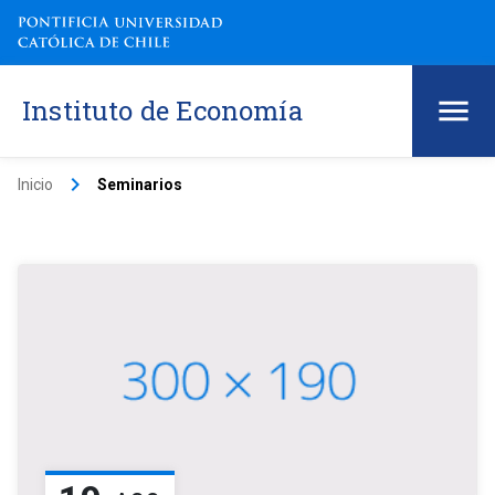
Instituto de Economía
keyboard_arrow_right
Inicio
Seminarios