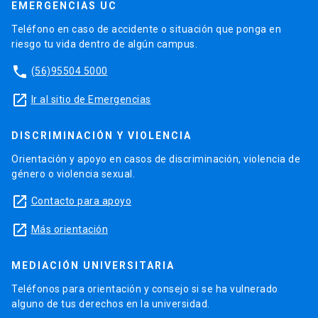
EMERGENCIAS UC
Teléfono en caso de accidente o situación que ponga en
riesgo tu vida dentro de algún campus.
phone
(56)95504 5000
launch
Ir al sitio de Emergencias
DISCRIMINACIÓN Y VIOLENCIA
Orientación y apoyo en casos de discriminación, violencia de
género o violencia sexual.
launch
Contacto para apoyo
launch
Más orientación
MEDIACIÓN UNIVERSITARIA
Teléfonos para orientación y consejo si se ha vulnerado
alguno de tus derechos en la universidad.