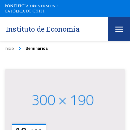
Instituto de Economía
keyboard_arrow_right
Inicio
Seminarios