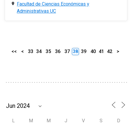
Facultad de Ciencias Económicas y
Administrativas UC
<<
<
33
34
35
36
37
38
39
40
41
42
>
L
M
M
J
V
S
D