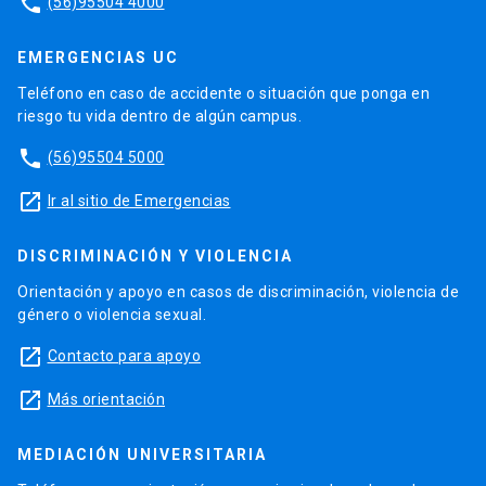
phone
(56)95504 4000
EMERGENCIAS UC
Teléfono en caso de accidente o situación que ponga en
riesgo tu vida dentro de algún campus.
phone
(56)95504 5000
launch
Ir al sitio de Emergencias
DISCRIMINACIÓN Y VIOLENCIA
Orientación y apoyo en casos de discriminación, violencia de
género o violencia sexual.
launch
Contacto para apoyo
launch
Más orientación
MEDIACIÓN UNIVERSITARIA