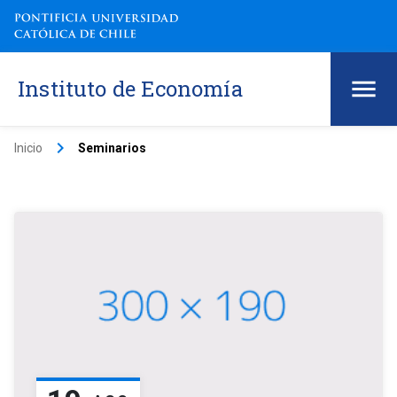
Instituto de Economía
keyboard_arrow_right
Inicio
Seminarios