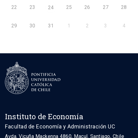
22
23
25
26
27
28
24
29
30
31
1
2
3
4
Instituto de Economía
Facultad de Economía y Administración UC
Avda. Vicuña Mackenna 4860, Macul. Santiago, Chile