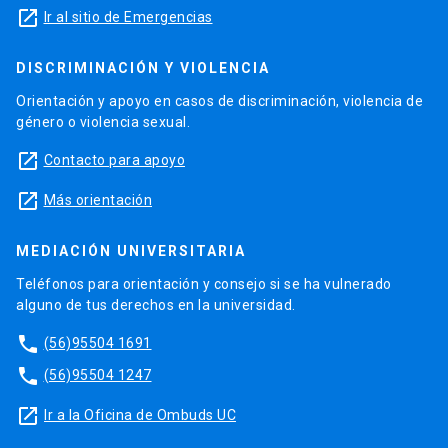
launch
Ir al sitio de Emergencias
DISCRIMINACIÓN Y VIOLENCIA
Orientación y apoyo en casos de discriminación, violencia de
género o violencia sexual.
launch
Contacto para apoyo
launch
Más orientación
MEDIACIÓN UNIVERSITARIA
Teléfonos para orientación y consejo si se ha vulnerado
alguno de tus derechos en la universidad.
phone
(56)95504 1691
phone
(56)95504 1247
launch
Ir a la Oficina de Ombuds UC