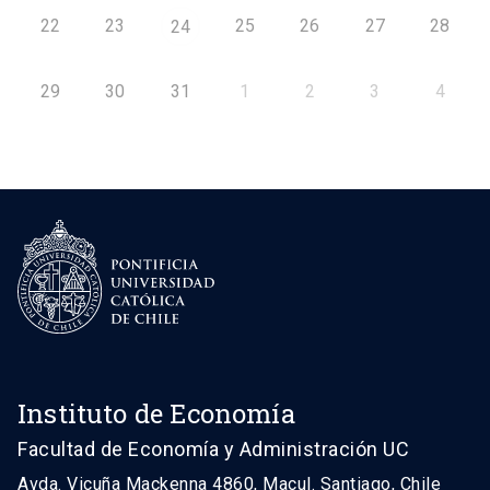
22
23
25
26
27
28
24
29
30
31
1
2
3
4
Instituto de Economía
Facultad de Economía y Administración UC
Avda. Vicuña Mackenna 4860, Macul. Santiago, Chile