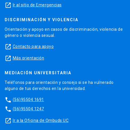
launch
Ir al sitio de Emergencias
DISCRIMINACIÓN Y VIOLENCIA
Orientación y apoyo en casos de discriminación, violencia de
género o violencia sexual.
launch
Contacto para apoyo
launch
Más orientación
MEDIACIÓN UNIVERSITARIA
Teléfonos para orientación y consejo si se ha vulnerado
alguno de tus derechos en la universidad.
phone
(56)95504 1691
phone
(56)95504 1247
launch
Ir a la Oficina de Ombuds UC