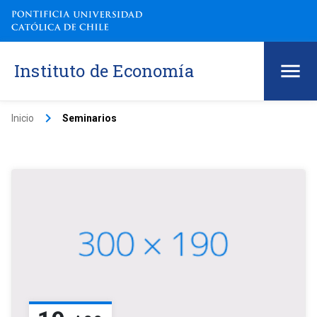
Instituto de Economía
keyboard_arrow_right
Inicio
Seminarios