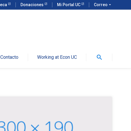
teca
Donaciones
Mi Portal UC
Correo
arrow_drop_down
search
Contacto
Working at Econ UC