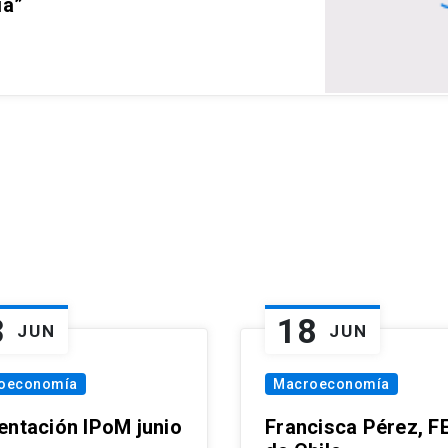
ia”
3
18
JUN
JUN
oeconomía
Macroeconomía
entación IPoM junio
Francisca Pérez, F