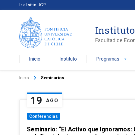
Ir al sitio UC
Institut
Facultad de Eco
Inicio
Instituto
Programas
arrow_drop_down
keyboard_arrow_right
Inicio
Seminarios
19
AGO
Conferencias
Seminario: “El Activo que Ignoramos: