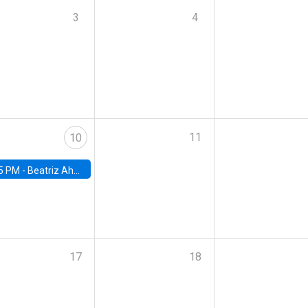
3
4
11
10
5 PM -
Beatriz Ahumada, PhD candidate, Universidad de Pittsburgh
17
18