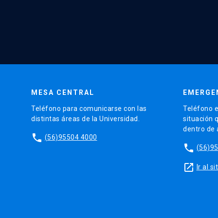
MESA CENTRAL
EMERGE
Teléfono para comunicarse con las
Teléfono e
distintas áreas de la Universidad.
situación 
dentro de
phone
(56)95504 4000
phone
(56)9
launch
Ir al 