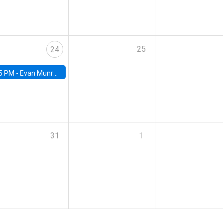
25
24
5 PM -
Evan Munro, Neyman Visiting Assistant Professor in the Department of Statistics at UC Berkeley
31
1