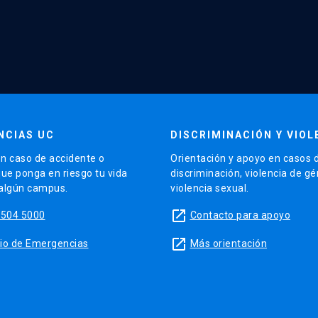
NCIAS UC
DISCRIMINACIÓN Y VIOL
n caso de accidente o
Orientación y apoyo en casos 
que ponga en riesgo tu vida
discriminación, violencia de g
 algún campus.
violencia sexual.
launch
5504 5000
Contacto para apoyo
launch
sitio de Emergencias
Más orientación