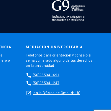
ENCIA
MEDIACIÓN UNIVERSITARIA
de
Teléfonos para orientación y consejo si
énero o
se ha vulnerado alguno de tus derechos
en la universidad.
phone
(56)95504 1691
phone
(56)95504 1247
launch
Ir a la Oficina de Ombuds UC