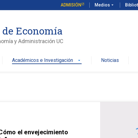
ADMISIÓN
Medios
arrow_drop_down
Biblio
o de Economía
nomía y Administración UC
Académicos e Investigación
Noticias
arrow_drop_down
 Cómo el envejecimiento