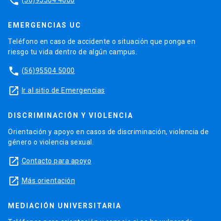
phone
EMERGENCIAS UC
Teléfono en caso de accidente o situación que ponga en
riesgo tu vida dentro de algún campus.
phone
(56)95504 5000
launch
Ir al sitio de Emergencias
DISCRIMINACIÓN Y VIOLENCIA
Orientación y apoyo en casos de discriminación, violencia de
género o violencia sexual.
launch
Contacto para apoyo
launch
Más orientación
MEDIACIÓN UNIVERSITARIA