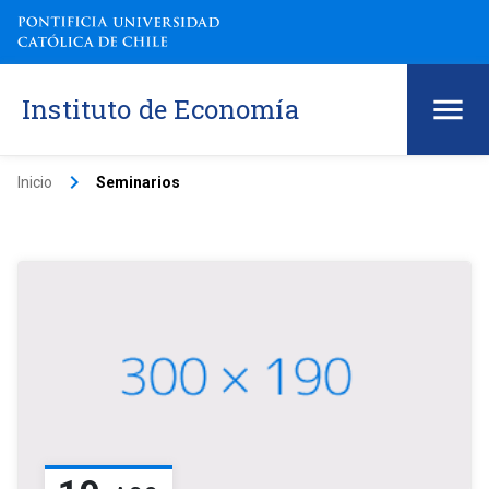
Instituto de Economía
keyboard_arrow_right
Inicio
Seminarios