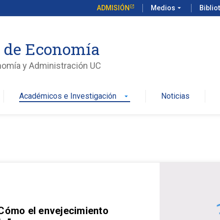
ADMISIÓN
Medios
arrow_drop_down
Biblio
o de Economía
nomía y Administración UC
Académicos e Investigación
Noticias
arrow_drop_down
 Cómo el envejecimiento