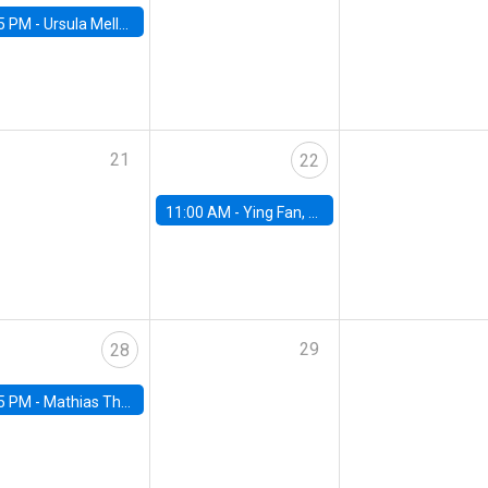
5 PM -
Ursula Mello, Insper - Institute of Education and Research
21
22
11:00 AM -
Ying Fan, University of Michigan
29
28
5 PM -
Mathias Thoenig, University of Lausanne