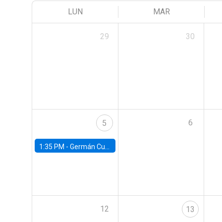
LUN
MAR
29
30
6
5
1:35 PM -
Germán Cubas, University of Houston
12
13