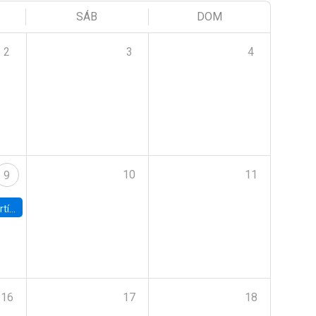
SÁB
DOM
2
3
4
10
11
9
onomía UC
16
17
18