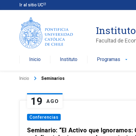
Ir al sitio UC
Institut
Facultad de Eco
Inicio
Instituto
Programas
arrow_drop_down
keyboard_arrow_right
Inicio
Seminarios
19
AGO
Conferencias
Seminario: “El Activo que Ignoramos: