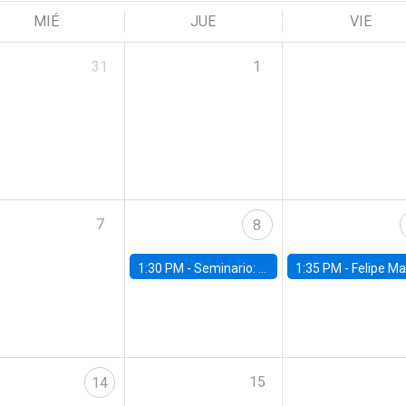
MIÉ
JUE
VIE
31
1
7
8
1:30 PM -
Seminario: “Recuperando la humanidad para progresar en la era de la IA»
1:35 PM -
Felipe Martínez, alumno Doctorado en Ec
15
14