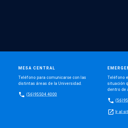
MESA CENTRAL
EMERGE
Teléfono para comunicarse con las
Teléfono e
distintas áreas de la Universidad.
situación 
dentro de
phone
(56)95504 4000
phone
(56)9
launch
Ir al 