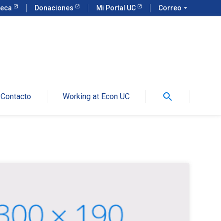
teca
Donaciones
Mi Portal UC
Correo
arrow_drop_down
search
Contacto
Working at Econ UC