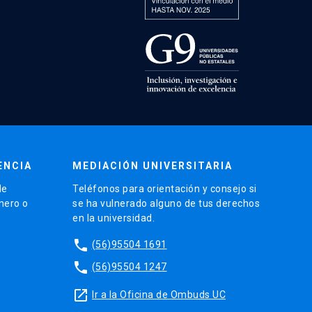
ENCIA
MEDIACIÓN UNIVERSITARIA
de
Teléfonos para orientación y consejo si
énero o
se ha vulnerado alguno de tus derechos
en la universidad.
phone
(56)95504 1691
phone
(56)95504 1247
launch
Ir a la Oficina de Ombuds UC