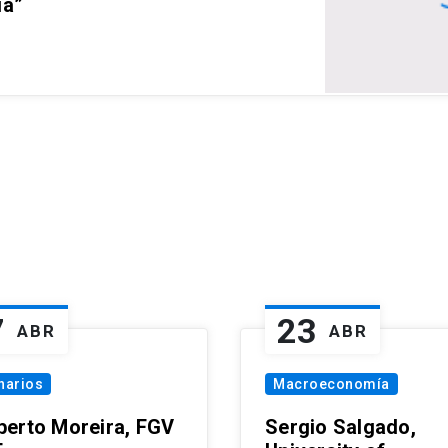
ia”
7
23
ABR
ABR
narios
Macroeconomía
erto Moreira, FGV
Sergio Salgado,