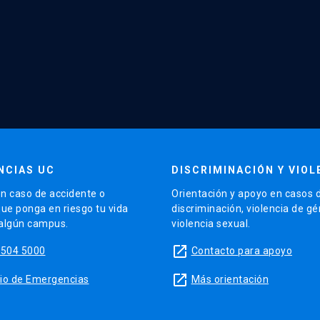
NCIAS UC
DISCRIMINACIÓN Y VIOL
n caso de accidente o
Orientación y apoyo en casos 
que ponga en riesgo tu vida
discriminación, violencia de g
 algún campus.
violencia sexual.
launch
5504 5000
Contacto para apoyo
launch
sitio de Emergencias
Más orientación