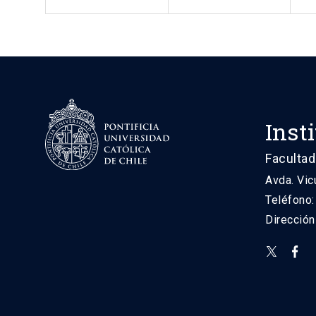
Inst
Facultad
Avda. Vic
Teléfono
Direcció