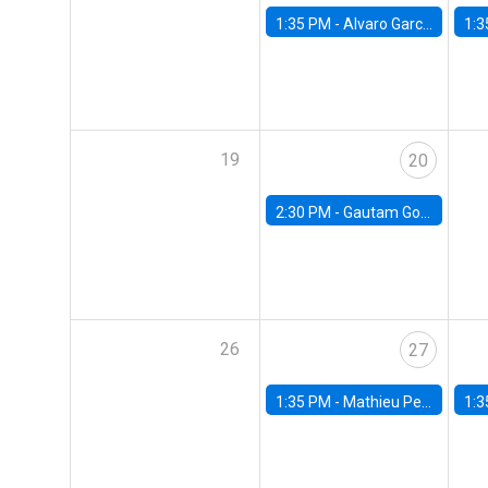
1:35 PM -
Alvaro Garcia-Marin, Universidad de Los Andes
1:3
19
20
2:30 PM -
Gautam Gowrisankaran, Columbia University
26
27
1:35 PM -
Mathieu Pedemonte, IDB
1:3