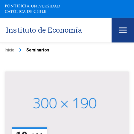
Instituto de Economía
keyboard_arrow_right
Inicio
Seminarios