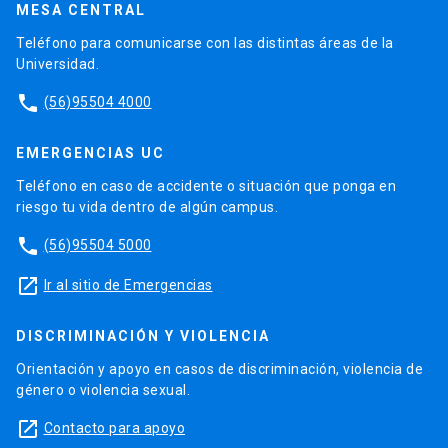
MESA CENTRAL
Teléfono para comunicarse con las distintas áreas de la
Universidad.
phone
(56)95504 4000
EMERGENCIAS UC
Teléfono en caso de accidente o situación que ponga en
riesgo tu vida dentro de algún campus.
phone
(56)95504 5000
launch
Ir al sitio de Emergencias
DISCRIMINACIÓN Y VIOLENCIA
Orientación y apoyo en casos de discriminación, violencia de
género o violencia sexual.
launch
Contacto para apoyo