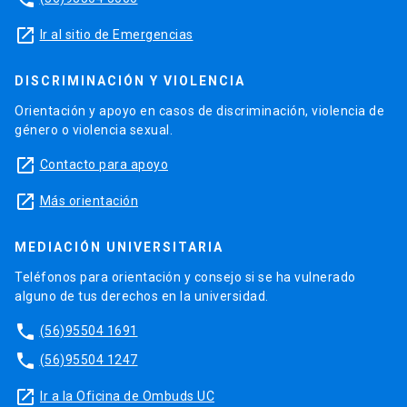
launch
Ir al sitio de Emergencias
DISCRIMINACIÓN Y VIOLENCIA
Orientación y apoyo en casos de discriminación, violencia de
género o violencia sexual.
launch
Contacto para apoyo
launch
Más orientación
MEDIACIÓN UNIVERSITARIA
Teléfonos para orientación y consejo si se ha vulnerado
alguno de tus derechos en la universidad.
phone
(56)95504 1691
phone
(56)95504 1247
launch
Ir a la Oficina de Ombuds UC