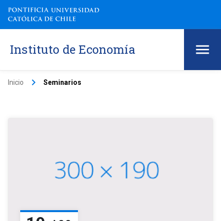
Instituto de Economía
keyboard_arrow_right
Inicio
Seminarios