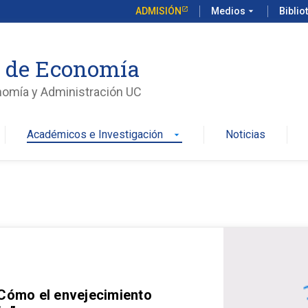
ADMISIÓN
Medios
arrow_drop_down
Biblio
o de Economía
nomía y Administración UC
Académicos e Investigación
Noticias
arrow_drop_down
 Cómo el envejecimiento