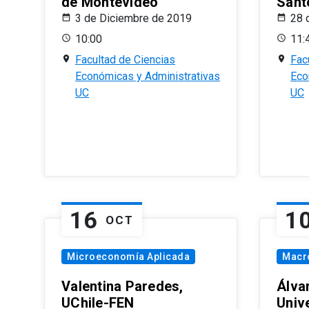
de Montevideo
Sant
3 de Diciembre de 2019
28 
10:00
11:
Facultad de Ciencias
Fac
Económicas y Administrativas
Eco
UC
UC
16
1
OCT
Microeconomía Aplicada
Macr
Valentina Paredes,
Álva
UChile-FEN
Univ