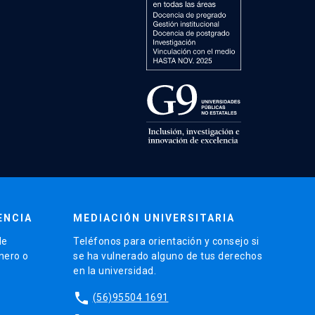
ENCIA
MEDIACIÓN UNIVERSITARIA
de
Teléfonos para orientación y consejo si
énero o
se ha vulnerado alguno de tus derechos
en la universidad.
phone
(56)95504 1691