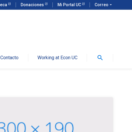
teca
Donaciones
Mi Portal UC
Correo
arrow_drop_down
search
Contacto
Working at Econ UC