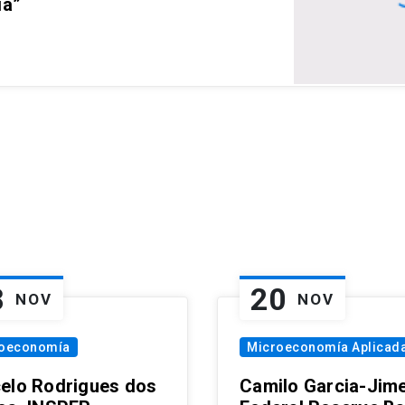
ia”
8
20
NOV
NOV
oeconomía
Microeconomía Aplicad
elo Rodrigues dos
Camilo Garcia-Jim