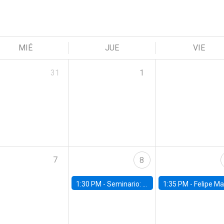
MIÉ
JUE
VIE
31
1
7
8
1:30 PM -
Seminario: “Recuperando la humanidad para progresar en la era de la IA»
1:35 PM -
Felipe Martínez, alumno Doctorado en Ec