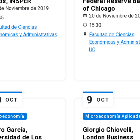
os, INSPER
Federal Reserve B
of Chicago
de Noviembre de 2019
20 de Noviembre de 2
45
15:30
ultad de Ciencias
nómicas y Administrativas
Facultad de Ciencias
Económicas y Administ
UC
0
9
OCT
OCT
oeconomía
Microeconomía Aplicad
ro García,
Giorgio Chiovelli,
ersidad de Los
London Business