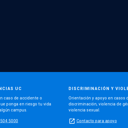
NCIAS UC
DISCRIMINACIÓN Y VIOL
n caso de accidente o
Orientación y apoyo en casos 
que ponga en riesgo tu vida
discriminación, violencia de g
 algún campus.
violencia sexual.
launch
5504 5000
Contacto para apoyo