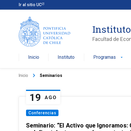
Ir al sitio UC
Institut
Facultad de Eco
Inicio
Instituto
Programas
arrow_drop_down
keyboard_arrow_right
Inicio
Seminarios
19
AGO
Conferencias
Seminario: “El Activo que Ignoramos: