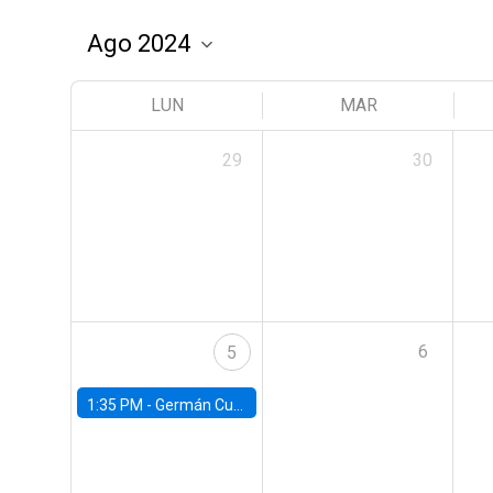
LUN
MAR
29
30
6
5
1:35 PM -
Germán Cubas, University of Houston