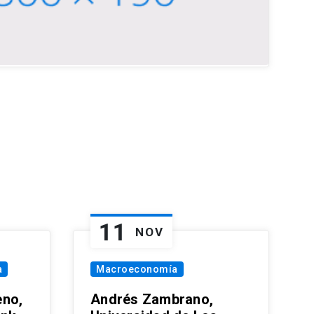
11
NOV
a
Macroeconomía
eno,
Andrés Zambrano,