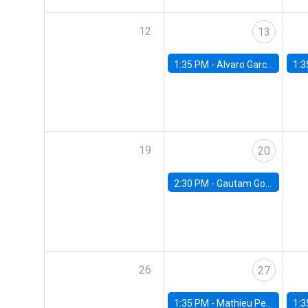
12
13
1:35 PM -
Alvaro Garcia-Marin, Universidad de Los Andes
1:3
19
20
2:30 PM -
Gautam Gowrisankaran, Columbia University
26
27
1:35 PM -
Mathieu Pedemonte, IDB
1:3