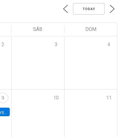
TODAY
SÁB
DOM
2
3
4
10
11
9
onomía UC