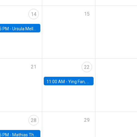
15
14
5 PM -
Ursula Mello, Insper - Institute of Education and Research
21
22
11:00 AM -
Ying Fan, University of Michigan
29
28
5 PM -
Mathias Thoenig, University of Lausanne