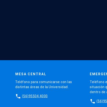
MESA CENTRAL
EMERGE
Teléfono para comunicarse con las
Teléfono e
distintas áreas de la Universidad.
situación 
dentro de
phone
(56)95504 4000
phone
(56)9