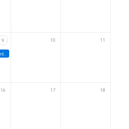
10
11
9
onomía UC
16
17
18