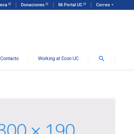
teca
Donaciones
Mi Portal UC
Correo
arrow_drop_down
search
Contacto
Working at Econ UC