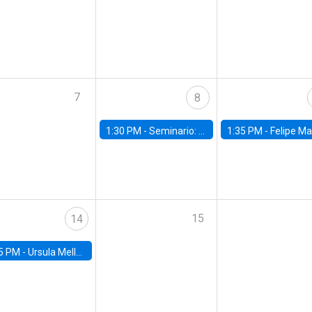
7
8
1:30 PM -
Seminario: “Recuperando la humanidad para progresar en la era de la IA»
1:35 PM -
Felipe Martínez, alumno Doctorado en Ec
15
14
5 PM -
Ursula Mello, Insper - Institute of Education and Research