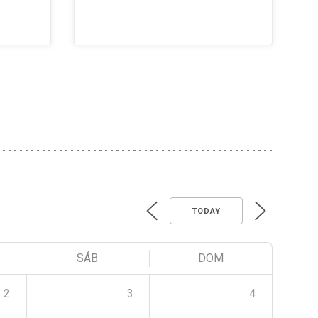
TODAY
SÁB
DOM
2
3
4