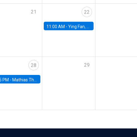
21
22
11:00 AM -
Ying Fan, University of Michigan
29
28
5 PM -
Mathias Thoenig, University of Lausanne