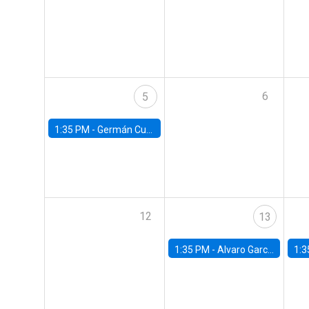
6
5
1:35 PM -
Germán Cubas, University of Houston
12
13
1:35 PM -
Alvaro Garcia-Marin, Universidad de Los Andes
1:3