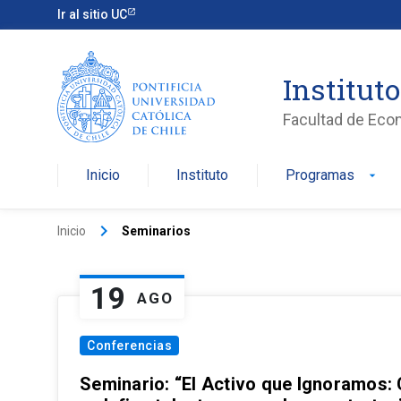
Ir al sitio UC
Institut
Facultad de Eco
Inicio
Instituto
Programas
arrow_drop_down
keyboard_arrow_right
Inicio
Seminarios
19
AGO
Conferencias
Seminario: “El Activo que Ignoramos: