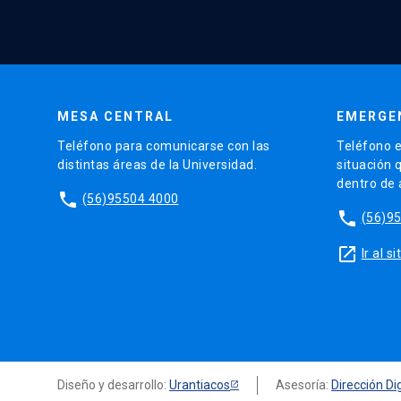
MESA CENTRAL
EMERGE
Teléfono para comunicarse con las
Teléfono e
distintas áreas de la Universidad.
situación 
dentro de
phone
(56)95504 4000
phone
(56)9
launch
Ir al 
Diseño y desarrollo:
Urantiacos
Asesoría:
Dirección Dig