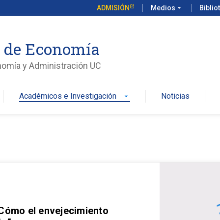
ADMISIÓN
Medios
arrow_drop_down
Biblio
o de Economía
nomía y Administración UC
Académicos e Investigación
Noticias
arrow_drop_down
 Cómo el envejecimiento