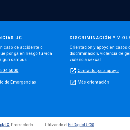
NCIAS UC
DISCRIMINACIÓN Y VIOL
n caso de accidente o
Orientación y apoyo en casos 
que ponga en riesgo tu vida
discriminación, violencia de g
 algún campus.
violencia sexual.
launch
5504 5000
Contacto para apoyo
launch
sitio de Emergencias
Más orientación
ital
, Prorrectoría
Utilizando el
Kit Digital UC