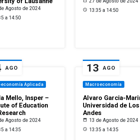
ersity of Lausanne
27 de Agosto de 2024
de Agosto de 2024
13:35 a 14:50
35 a 14:50
4
13
AGO
AGO
oeconomía Aplicada
Macroeconomía
a Mello, Insper –
Alvaro Garcia-Mari
tute of Education
Universidad de Los
Research
Andes
de Agosto de 2024
13 de Agosto de 2024
35 a 14:35
13:35 a 14:35