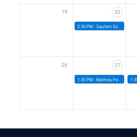
19
20
2:30 PM -
Gautam Gowrisankaran, Columbia University
26
27
1:35 PM -
Mathieu Pedemonte, IDB
1:3