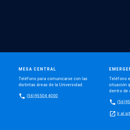
MESA CENTRAL
EMERGE
Teléfono para comunicarse con las
Teléfono e
distintas áreas de la Universidad.
situación 
dentro de
phone
(56)95504 4000
phone
(56)9
launch
Ir al 