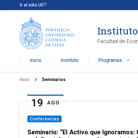
Ir al sitio UC
Institut
Facultad de Eco
Inicio
Instituto
Programas
arrow_drop_down
keyboard_arrow_right
Inicio
Seminarios
19
AGO
Conferencias
Seminario: “El Activo que Ignoramos: