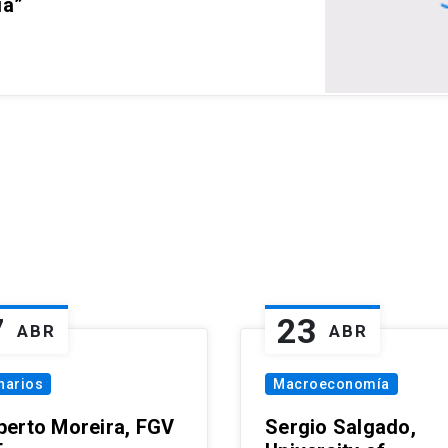
ia”
7
23
ABR
ABR
narios
Macroeconomía
erto Moreira, FGV
Sergio Salgado,