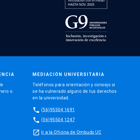
ENCIA
MEDIACIÓN UNIVERSITARIA
de
Teléfonos para orientación y consejo si
énero o
se ha vulnerado alguno de tus derechos
en la universidad.
phone
(56)95504 1691
phone
(56)95504 1247
launch
Ir a la Oficina de Ombuds UC