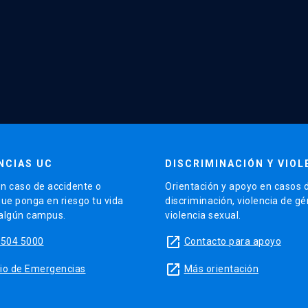
NCIAS UC
DISCRIMINACIÓN Y VIOL
n caso de accidente o
Orientación y apoyo en casos 
que ponga en riesgo tu vida
discriminación, violencia de g
 algún campus.
violencia sexual.
launch
5504 5000
Contacto para apoyo
launch
sitio de Emergencias
Más orientación