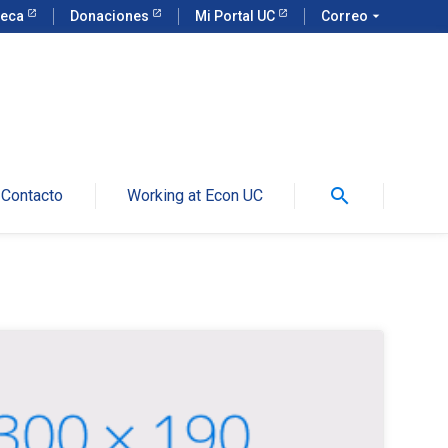
teca
Donaciones
Mi Portal UC
Correo
arrow_drop_down
search
Contacto
Working at Econ UC