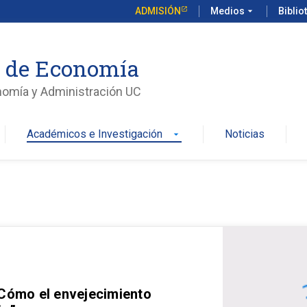
ADMISIÓN
Medios
arrow_drop_down
Biblio
o de Economía
nomía y Administración UC
Académicos e Investigación
Noticias
arrow_drop_down
 Cómo el envejecimiento