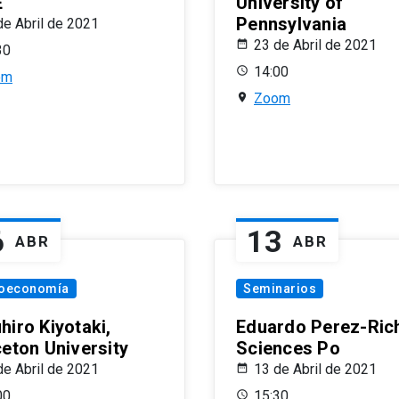
E
University of
Pennsylvania
de Abril de 2021
23 de Abril de 2021
30
14:00
om
Zoom
6
13
ABR
ABR
oeconomía
Seminarios
hiro Kiyotaki,
Eduardo Perez-Rich
ceton University
Sciences Po
de Abril de 2021
13 de Abril de 2021
00
15:30