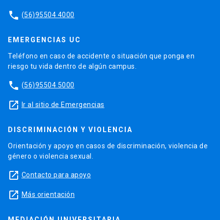
phone
(56)95504 4000
EMERGENCIAS UC
Teléfono en caso de accidente o situación que ponga en
riesgo tu vida dentro de algún campus.
phone
(56)95504 5000
launch
Ir al sitio de Emergencias
DISCRIMINACIÓN Y VIOLENCIA
Orientación y apoyo en casos de discriminación, violencia de
género o violencia sexual.
launch
Contacto para apoyo
launch
Más orientación
MEDIACIÓN UNIVERSITARIA