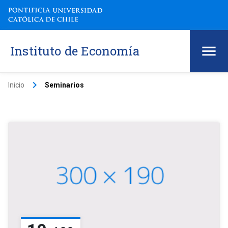
Instituto de Economía
keyboard_arrow_right
Inicio
Seminarios