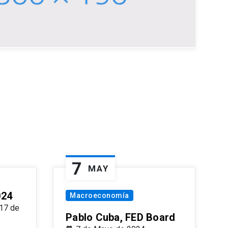
7
MAY
024
Macroeconomía
17 de
Pablo Cuba, FED Board