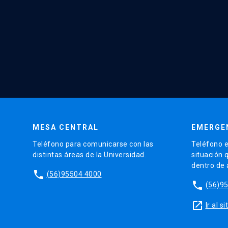
MESA CENTRAL
EMERGE
Teléfono para comunicarse con las
Teléfono e
distintas áreas de la Universidad.
situación 
dentro de
phone
(56)95504 4000
phone
(56)9
launch
Ir al 