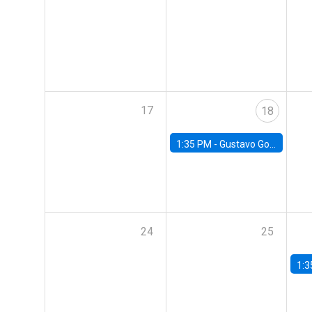
17
18
1:35 PM -
Gustavo González, Banco Central de Chile
24
25
1:3