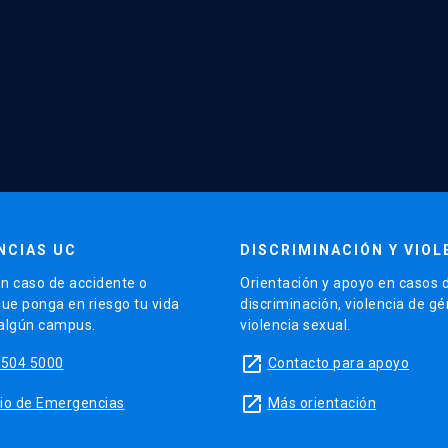
NCIAS UC
DISCRIMINACIÓN Y VIOL
n caso de accidente o
Orientación y apoyo en casos 
que ponga en riesgo tu vida
discriminación, violencia de g
 algún campus.
violencia sexual.
launch
5504 5000
Contacto para apoyo
launch
sitio de Emergencias
Más orientación