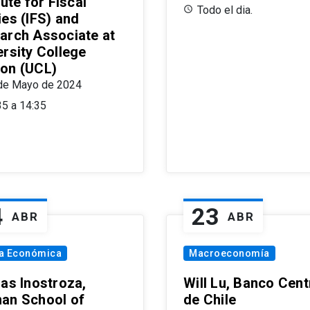
tute for Fiscal
Todo el dia.
ies (IFS) and
arch Associate at
ersity College
on (UCL)
de Mayo de 2024
35 a 14:35
4
23
ABR
ABR
ía Económica
Macroeconomía
las Inostroza,
Will Lu, Banco Cent
an School of
de Chile