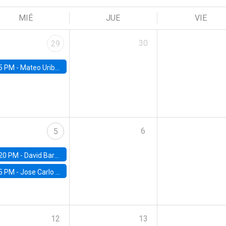
MIÉ
JUE
VIE
30
29
5 PM -
Mateo Uribe-Castro, Universidad de los Andes (Colombia)
6
5
20 PM -
David Bardey, Universidad de los Andes - CEDE
5 PM -
Jose Carlo Bermudez, UC (ME) & World Bank
12
13