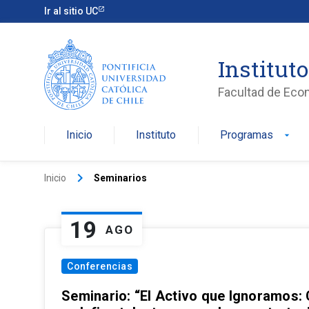
Ir al sitio UC
Institut
Facultad de Eco
Inicio
Instituto
Programas
arrow_drop_down
keyboard_arrow_right
Inicio
Seminarios
19
AGO
Conferencias
Seminario: “El Activo que Ignoramos: