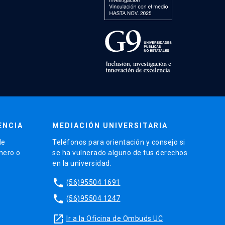
ENCIA
MEDIACIÓN UNIVERSITARIA
de
Teléfonos para orientación y consejo si
énero o
se ha vulnerado alguno de tus derechos
en la universidad.
phone
(56)95504 1691
phone
(56)95504 1247
launch
Ir a la Oficina de Ombuds UC