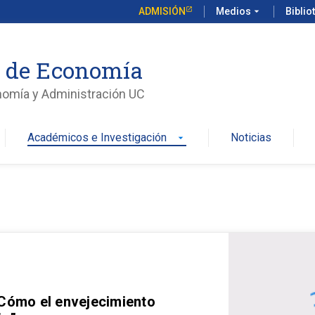
ADMISIÓN
Medios
arrow_drop_down
Biblio
o de Economía
nomía y Administración UC
Académicos e Investigación
Noticias
arrow_drop_down
 Cómo el envejecimiento