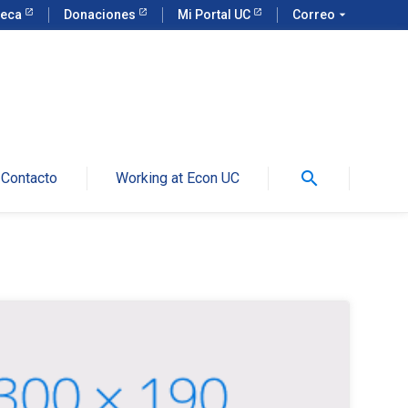
teca
Donaciones
Mi Portal UC
Correo
arrow_drop_down
search
Contacto
Working at Econ UC