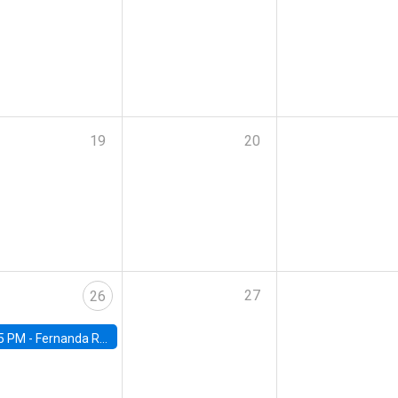
19
20
27
26
5 PM -
Fernanda Rojas Ampuero, University of Wisconsin-Madison