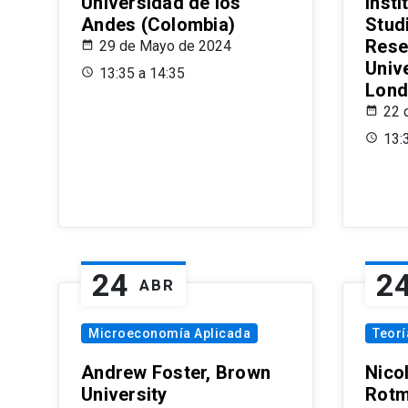
Universidad de los
Insti
Andes (Colombia)
Stud
Rese
29 de Mayo de 2024
Univ
13:35 a 14:35
Lond
22 
13:
24
2
ABR
Microeconomía Aplicada
Teor
Andrew Foster, Brown
Nico
University
Rotm