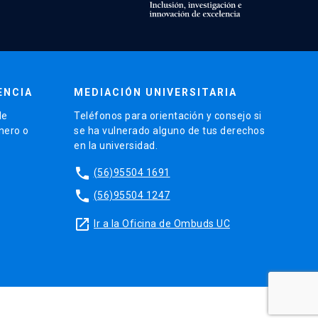
ENCIA
MEDIACIÓN UNIVERSITARIA
de
Teléfonos para orientación y consejo si
énero o
se ha vulnerado alguno de tus derechos
en la universidad.
phone
(56)95504 1691
phone
(56)95504 1247
launch
Ir a la Oficina de Ombuds UC