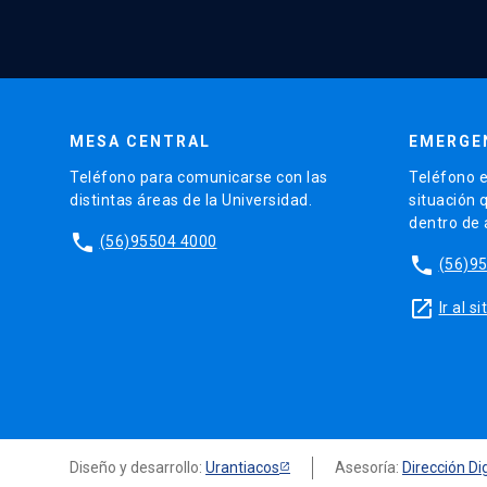
MESA CENTRAL
EMERGE
Teléfono para comunicarse con las
Teléfono e
distintas áreas de la Universidad.
situación 
dentro de
phone
(56)95504 4000
phone
(56)9
launch
Ir al 
Diseño y desarrollo:
Urantiacos
Asesoría:
Dirección Dig