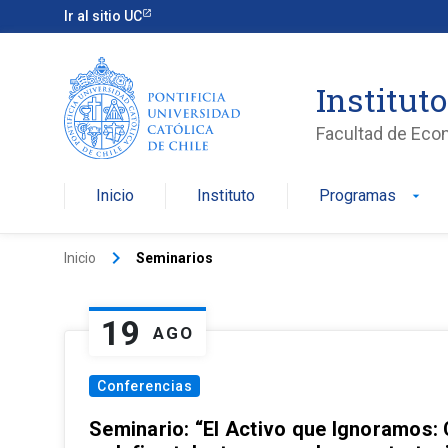
Ir al sitio UC
Institut
Facultad de Eco
Inicio
Instituto
Programas
arrow_drop_down
keyboard_arrow_right
Inicio
Seminarios
19
AGO
Conferencias
Seminario: “El Activo que Ignoramos: