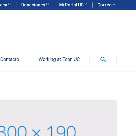
teca
Donaciones
Mi Portal UC
Correo
arrow_drop_down
search
Contacto
Working at Econ UC