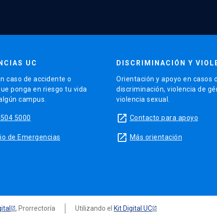
NCIAS UC
DISCRIMINACIÓN Y VIOL
n caso de accidente o
Orientación y apoyo en casos 
que ponga en riesgo tu vida
discriminación, violencia de g
 algún campus.
violencia sexual.
launch
5504 5000
Contacto para apoyo
launch
sitio de Emergencias
Más orientación
ital
, Prorrectoría
Utilizando el
Kit Digital UC