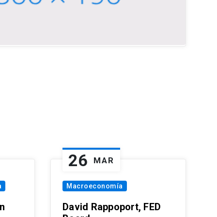
26
MAR
a
Macroeconomía
in
David Rappoport, FED