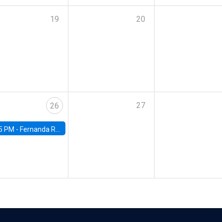
19
20
27
26
5 PM -
Fernanda Rojas Ampuero, University of Wisconsin-Madison