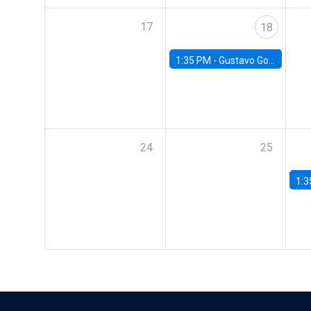
17
18
1:35 PM -
Gustavo González, Banco Central de Chile
24
25
1:3