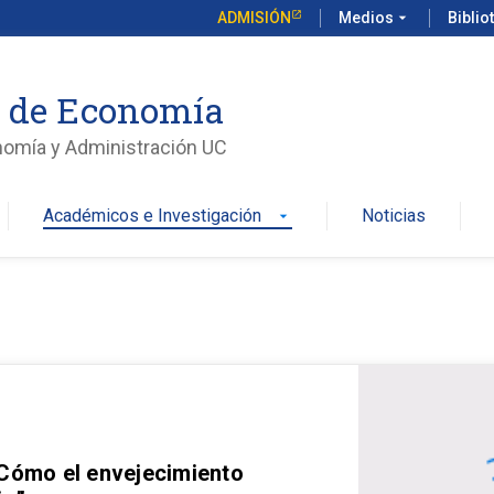
ADMISIÓN
Medios
arrow_drop_down
Biblio
o de Economía
nomía y Administración UC
Académicos e Investigación
Noticias
arrow_drop_down
 Cómo el envejecimiento