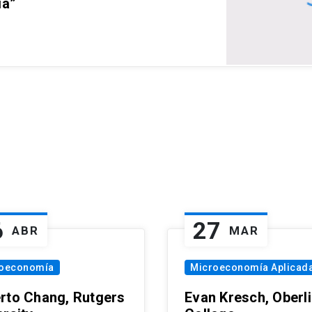
ia”
6
27
ABR
MAR
oeconomía
Microeconomía Aplicad
rto Chang, Rutgers
Evan Kresch, Oberl