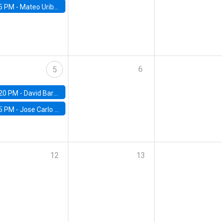
5 PM -
Mateo Uribe-Castro, Universidad de los Andes (Colombia)
6
5
20 PM -
David Bardey, Universidad de los Andes - CEDE
5 PM -
Jose Carlo Bermudez, UC (ME) & World Bank
12
13