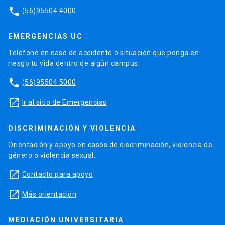
phone
(56)95504 4000
EMERGENCIAS UC
Teléfono en caso de accidente o situación que ponga en
riesgo tu vida dentro de algún campus.
phone
(56)95504 5000
launch
Ir al sitio de Emergencias
DISCRIMINACIÓN Y VIOLENCIA
Orientación y apoyo en casos de discriminación, violencia de
género o violencia sexual.
launch
Contacto para apoyo
launch
Más orientación
MEDIACIÓN UNIVERSITARIA