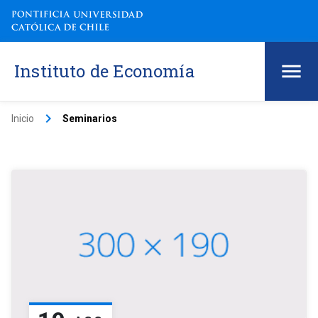
Instituto de Economía
keyboard_arrow_right
Inicio
Seminarios