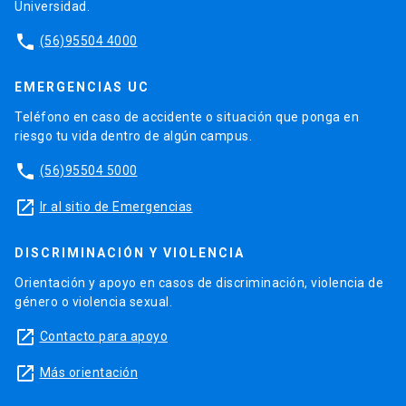
Universidad.
phone
(56)95504 4000
EMERGENCIAS UC
Teléfono en caso de accidente o situación que ponga en
riesgo tu vida dentro de algún campus.
phone
(56)95504 5000
launch
Ir al sitio de Emergencias
DISCRIMINACIÓN Y VIOLENCIA
Orientación y apoyo en casos de discriminación, violencia de
género o violencia sexual.
launch
Contacto para apoyo
launch
Más orientación