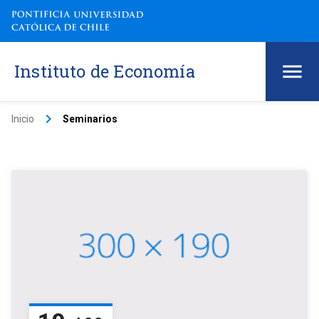
Instituto de Economía
keyboard_arrow_right
Inicio
Seminarios