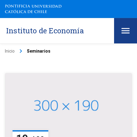
Instituto de Economía
keyboard_arrow_right
Inicio
Seminarios