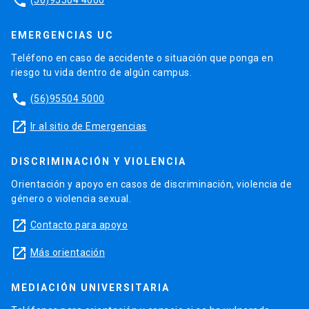
phone
EMERGENCIAS UC
Teléfono en caso de accidente o situación que ponga en
riesgo tu vida dentro de algún campus.
phone
(56)95504 5000
launch
Ir al sitio de Emergencias
DISCRIMINACIÓN Y VIOLENCIA
Orientación y apoyo en casos de discriminación, violencia de
género o violencia sexual.
launch
Contacto para apoyo
launch
Más orientación
MEDIACIÓN UNIVERSITARIA