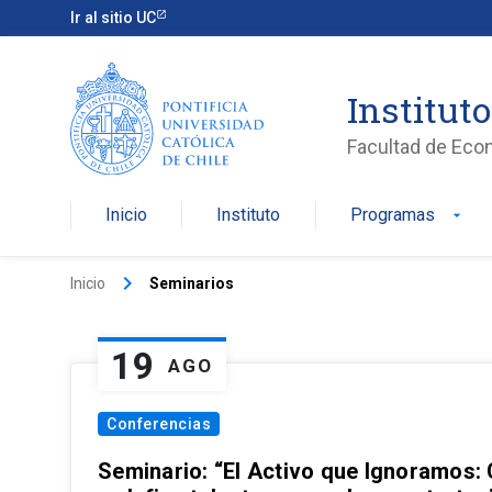
Ir al sitio UC
Institut
Facultad de Eco
Inicio
Instituto
Programas
arrow_drop_down
keyboard_arrow_right
Inicio
Seminarios
19
AGO
Conferencias
Seminario: “El Activo que Ignoramos: