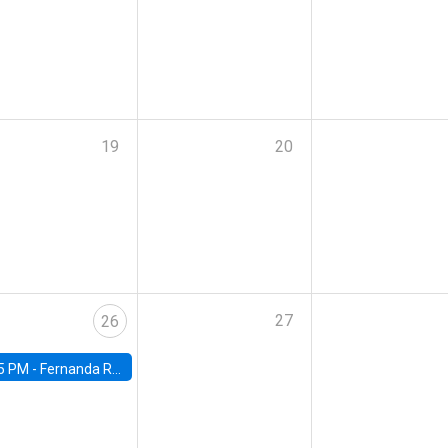
19
20
27
26
5 PM -
Fernanda Rojas Ampuero, University of Wisconsin-Madison