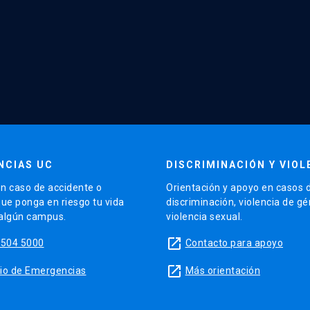
NCIAS UC
DISCRIMINACIÓN Y VIOL
n caso de accidente o
Orientación y apoyo en casos 
que ponga en riesgo tu vida
discriminación, violencia de g
 algún campus.
violencia sexual.
launch
5504 5000
Contacto para apoyo
launch
sitio de Emergencias
Más orientación