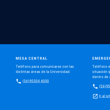
MESA CENTRAL
EMERGE
Teléfono para comunicarse con las
Teléfono e
distintas áreas de la Universidad.
situación 
dentro de
phone
(56)95504 4000
phone
(56)9
launch
Ir al 