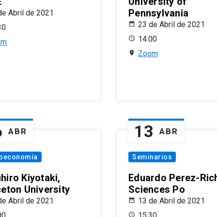
E
University of
Pennsylvania
de Abril de 2021
23 de Abril de 2021
30
14:00
om
Zoom
6
13
ABR
ABR
oeconomía
Seminarios
hiro Kiyotaki,
Eduardo Perez-Rich
ceton University
Sciences Po
de Abril de 2021
13 de Abril de 2021
00
15:30