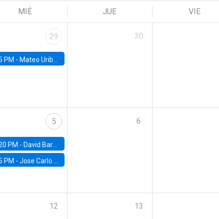
MIÉ
JUE
VIE
30
29
5 PM -
Mateo Uribe-Castro, Universidad de los Andes (Colombia)
6
5
20 PM -
David Bardey, Universidad de los Andes - CEDE
5 PM -
Jose Carlo Bermudez, UC (ME) & World Bank
12
13