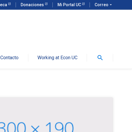
teca
Donaciones
Mi Portal UC
Correo
arrow_drop_down
search
Contacto
Working at Econ UC