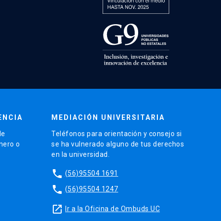
ENCIA
MEDIACIÓN UNIVERSITARIA
de
Teléfonos para orientación y consejo si
énero o
se ha vulnerado alguno de tus derechos
en la universidad.
phone
(56)95504 1691
phone
(56)95504 1247
launch
Ir a la Oficina de Ombuds UC