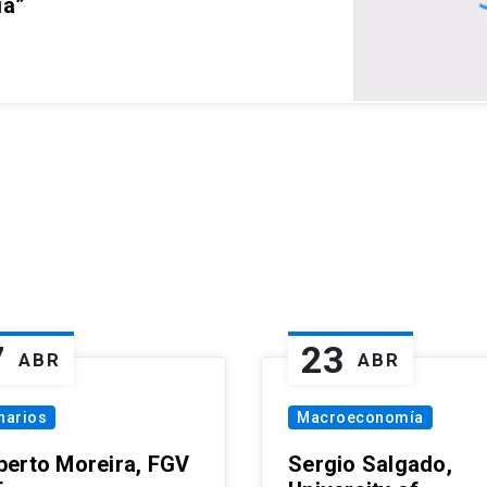
ia”
7
23
ABR
ABR
narios
Macroeconomía
erto Moreira, FGV
Sergio Salgado,