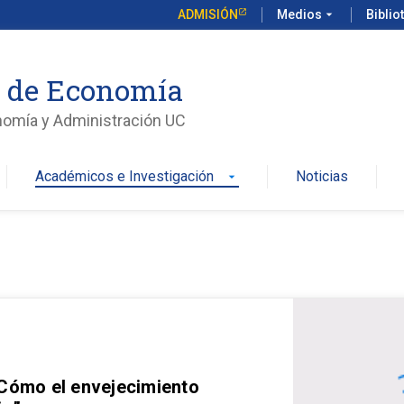
ADMISIÓN
Medios
arrow_drop_down
Biblio
o de Economía
nomía y Administración UC
Académicos e Investigación
Noticias
arrow_drop_down
 Cómo el envejecimiento