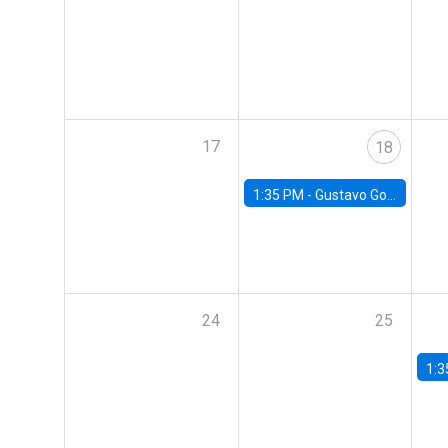
17
18
1:35 PM -
Gustavo González, Banco Central de Chile
24
25
1:3